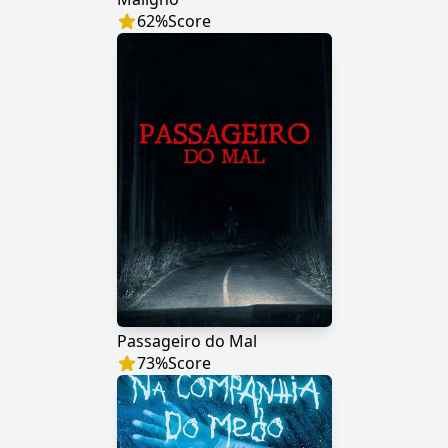
62
%
Score
Passageiro do Mal
73
%
Score