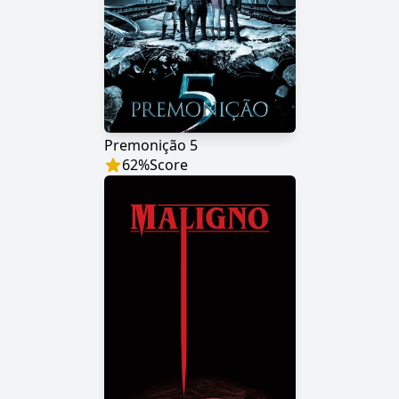
Premonição 5
62
%
Score