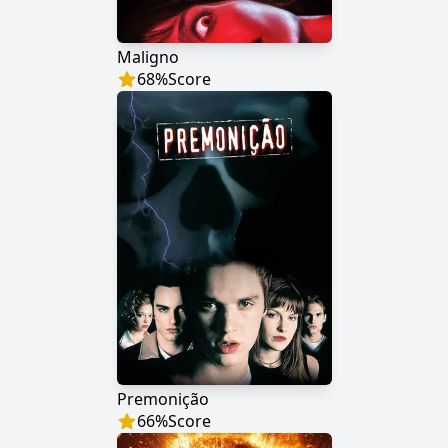
Maligno
68
%
Score
Premonição
66
%
Score