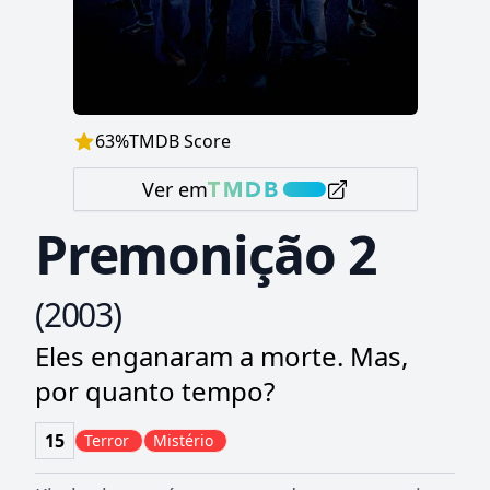
63
%
TMDB Score
Ver em
Premonição 2
(
2003
)
Eles enganaram a morte. Mas,
por quanto tempo?
15
Terror
Mistério