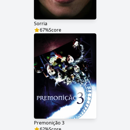
Sorria
67
%
Score
Premonição 3
62
%
Score