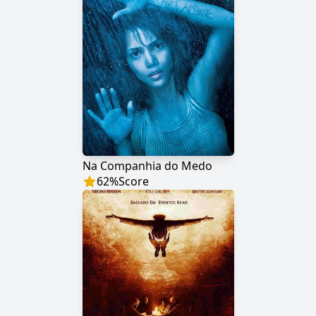
Na Companhia do Medo
62
%
Score