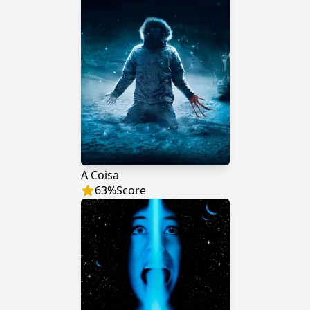
A Coisa
63
%
Score