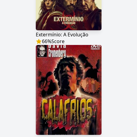
Extermínio: A Evolução
66
%
Score