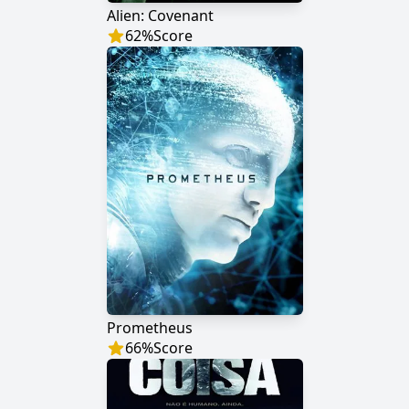
Alien: Covenant
62
%
Score
Prometheus
66
%
Score