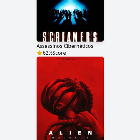
Assassinos Cibernéticos
62
%
Score