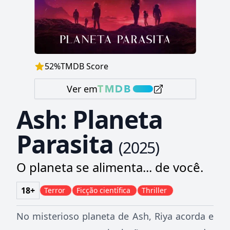
52
%
TMDB Score
Ver em
Ash: Planeta
Parasita
(
2025
)
O planeta se alimenta... de você.
18+
Terror
Ficção científica
Thriller
No misterioso planeta de Ash, Riya acorda e