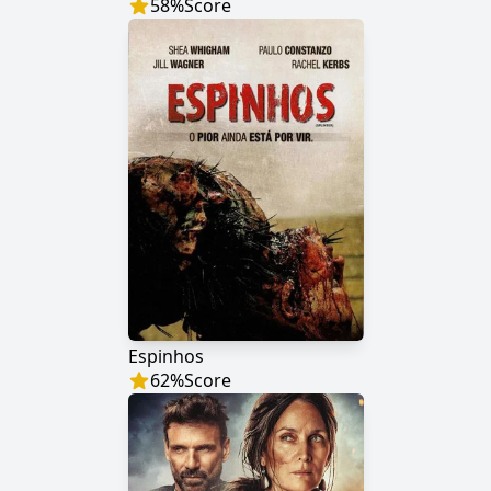
58
%
Score
Espinhos
62
%
Score