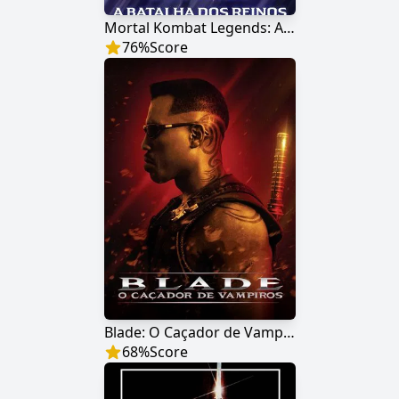
Mortal Kombat Legends: A Batalha dos Reinos
76
%
Score
Blade: O Caçador de Vampiros
68
%
Score