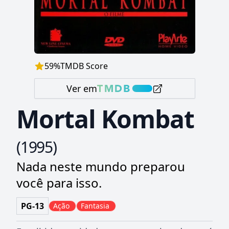
59
%
TMDB Score
Ver em
Mortal Kombat
(
1995
)
Nada neste mundo preparou
você para isso.
PG-13
Ação
Fantasia