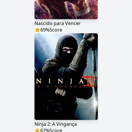
Nascido para Vencer
69
%
Score
Ninja 2: A Vingança
67
%
Score