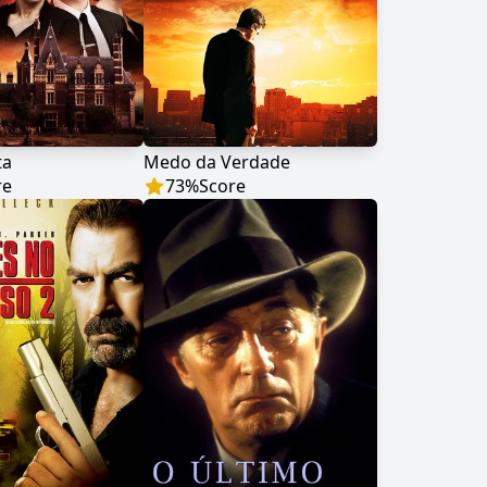
ta
Medo da Verdade
re
73
%
Score