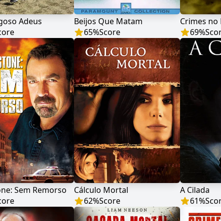
goso Adeus
Beijos Que Matam
Crimes no 
core
65
%
Score
69
%
Sco
tone: Sem Remorso
Cálculo Mortal
A Cilada
core
62
%
Score
61
%
Sco