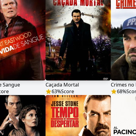
de Sangue
Caçada Mortal
Crimes no 
core
63
%
Score
68
%
Sco