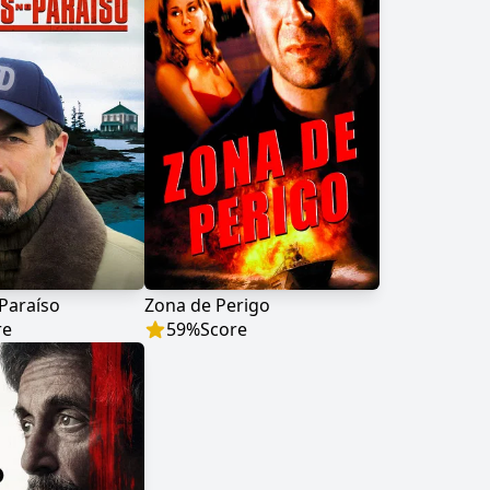
Paraíso
Zona de Perigo
re
59
%
Score