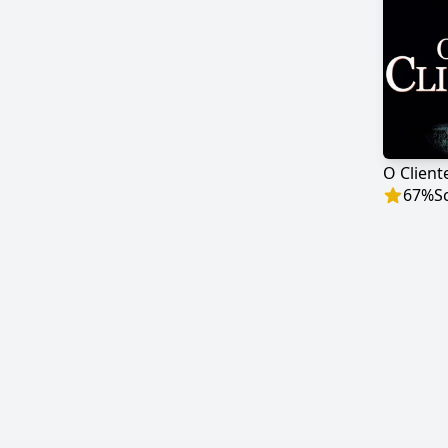
O Client
67
%
S