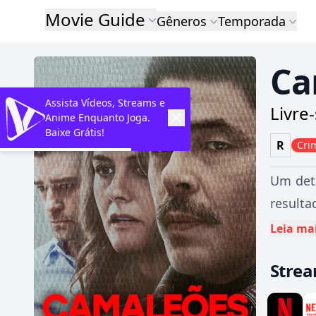
Movie Guide
Gêneros
Temporada
Ca
Assista Vídeos, Streams e
Livre
Anime Enquanto Joga.
Baixe Grátis!
R
Cri
Um dete
resulta
Leia ma
Stre