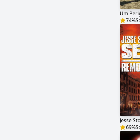
Um Peri
74
%
S
Jesse S
69
%
S