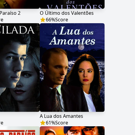
Paraíso 2
O Último dos Valentões
re
66
%
Score
A Lua dos Amantes
re
61
%
Score