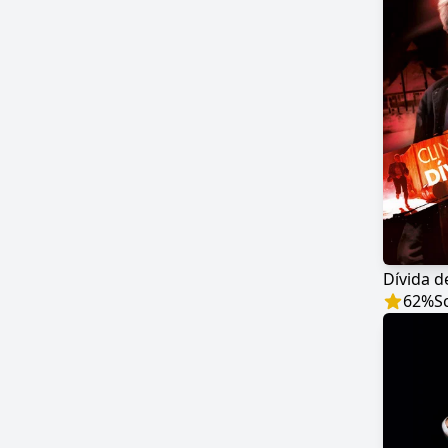
Dívida 
62
%
S