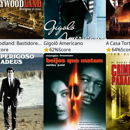
Hollywoodland: Bastidores da Fama
Gigolô Americano
A Casa Tor
core
62
%
Score
64
%
Sco