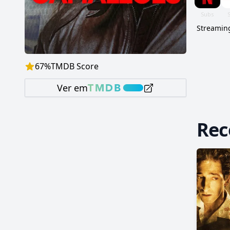
Streaming
67
%
TMDB Score
Ver em
Re