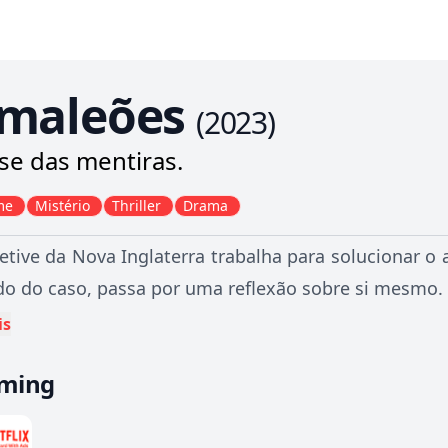
maleões
(
2023
)
-se das mentiras.
me
Mistério
Thriller
Drama
tive da Nova Inglaterra trabalha para solucionar o
do do caso, passa por uma reflexão sobre si mesmo.
is
aming