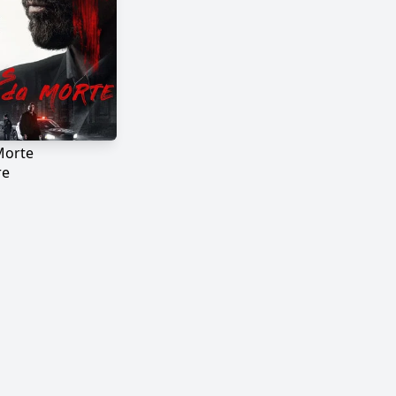
Morte
re