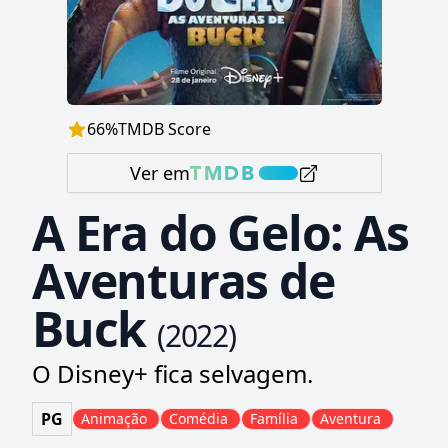
66
%
TMDB Score
Ver em
A Era do Gelo: As
Aventuras de
Buck
(
2022
)
O Disney+ fica selvagem.
PG
Animação
Comédia
Família
Aventura