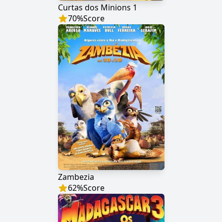
Curtas dos Minions 1
70
%
Score
Zambezia
62
%
Score