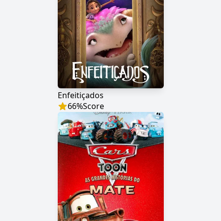
Enfeitiçados
66
%
Score