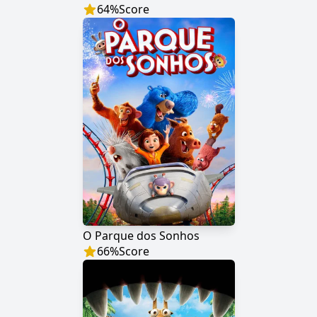
64
%
Score
O Parque dos Sonhos
66
%
Score