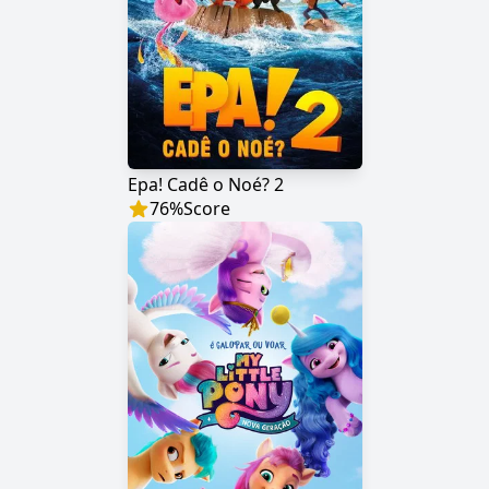
Epa! Cadê o Noé? 2
76
%
Score