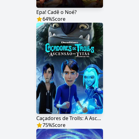
Epa! Cadê o Noé?
64
%
Score
Caçadores de Trolls: A Ascensão dos Titãs
75
%
Score