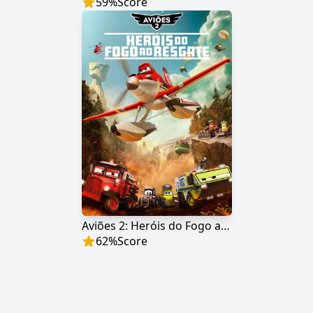
59
%
Score
Aviões 2: Heróis do Fogo ao Resgate
62
%
Score