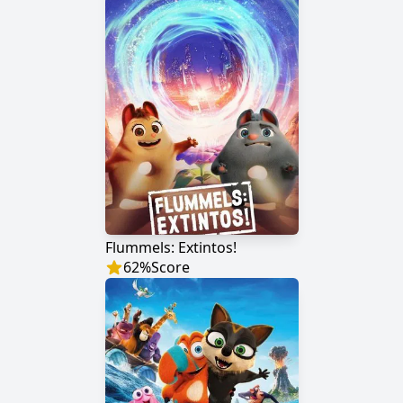
Flummels: Extintos!
62
%
Score