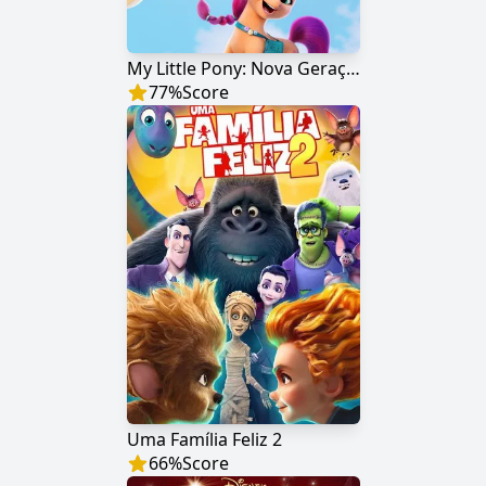
My Little Pony: Nova Geração
77
%
Score
Uma Família Feliz 2
66
%
Score