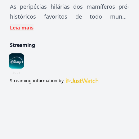
As peripécias hilárias dos mamíferos pré-
históricos favoritos de todo mundo
continuam, enquanto os gambás caçadores
Leia mais
de emoções Crash e Eddie se juntam ao seu
Streaming
amigo caolho, aventureiro e caçador de
dinossauros, a doninha Buck Wild, para
enfrentar os dinossauros rebeldes do Mundo
Perdido.
Streaming information by