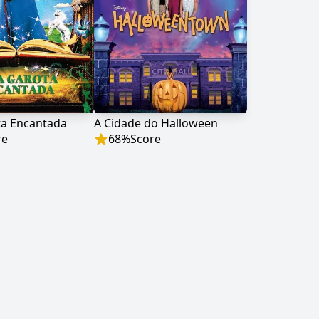
a Encantada
A Cidade do Halloween
re
68
%
Score