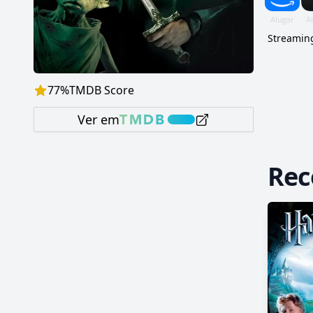
Streaming
77
%
TMDB Score
Ver em
Re