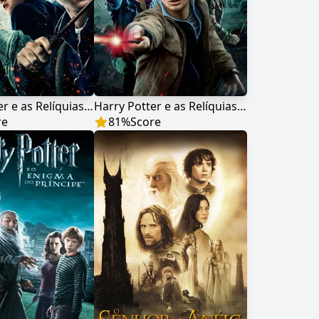
Harry Potter e as Relíquias da Morte - Parte 1
Harry Potter e as Relíquias da Morte - Parte 2
re
81
%
Score