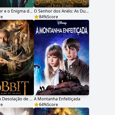
Harry Potter e o Enigma do Príncipe
O Senhor dos Anéis: As Duas Torres
re
84
%
Score
O Hobbit: A Desolação de Smaug
A Montanha Enfeitiçada
re
64
%
Score