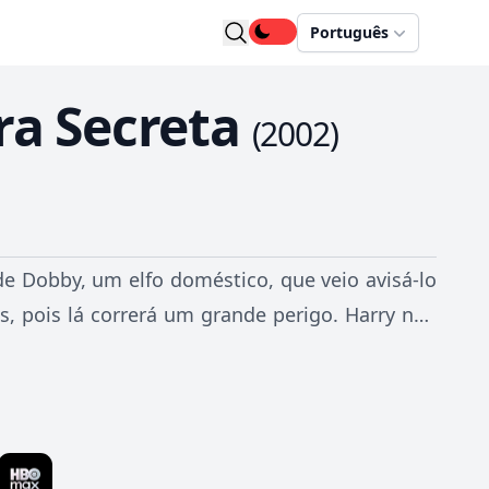
Português
ra Secreta
(
2002
)
 de Dobby, um elfo doméstico, que veio avisá-lo
s, pois lá correrá um grande perigo. Harry não
do um segundo ano recheado de novidades. Uma
Lockhart, um grande galã que não perde uma
e Dobby se confirma e logo toda Hogwarts está
unos petrificados.