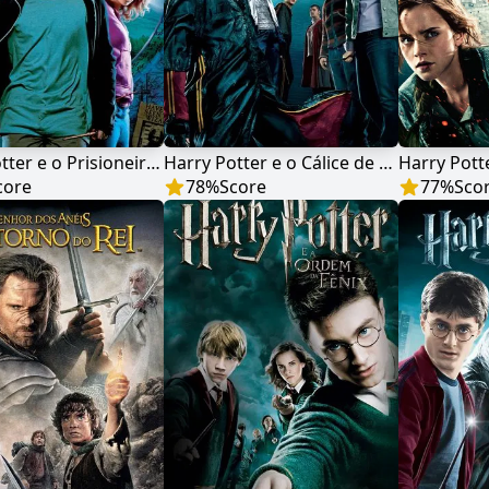
Harry Potter e o Prisioneiro de Azkaban
Harry Potter e o Cálice de Fogo
core
78
%
Score
77
%
Sco