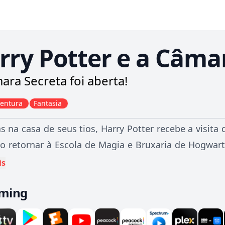
rry Potter e a Câma
ara Secreta foi aberta!
entura
Fantasia
as na casa de seus tios, Harry Potter recebe a visita
o retornar à Escola de Magia e Bruxaria de Hogwart
ouvidos e decide retornar aos estudos, enfrentan
is
é a contratação de um novo professor, Gilderoy 
aming
idade de fazer marketing pessoal. Porém, o aviso d
da em um mistério que resulta no aparecimento de al