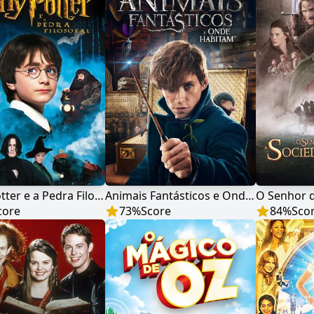
Harry Potter e a Pedra Filosofal
Animais Fantásticos e Onde Habitam
core
73
%
Score
84
%
Sco