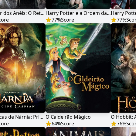
O Senhor dos Anéis: O Retorno do Rei
Harry Potter e a Ordem da Fênix
core
77
%
Score
77
%
Sco
As Crônicas de Nárnia: Príncipe Caspian
O Caldeirão Mágico
core
64
%
Score
76
%
Sco