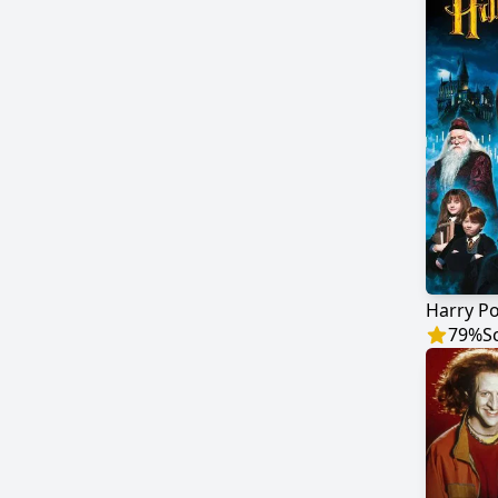
79
%
S