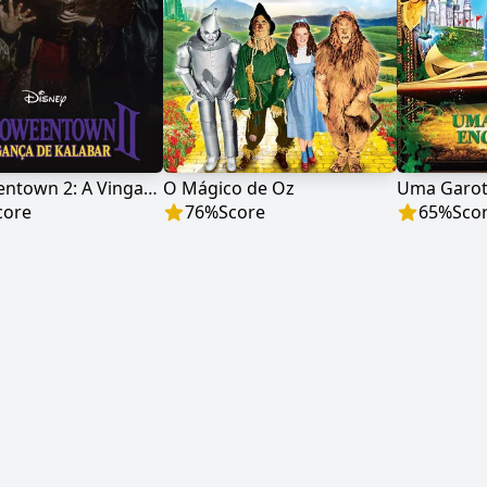
Halloweentown 2: A Vingança de Kalabar
O Mágico de Oz
Uma Garot
core
76
%
Score
65
%
Sco