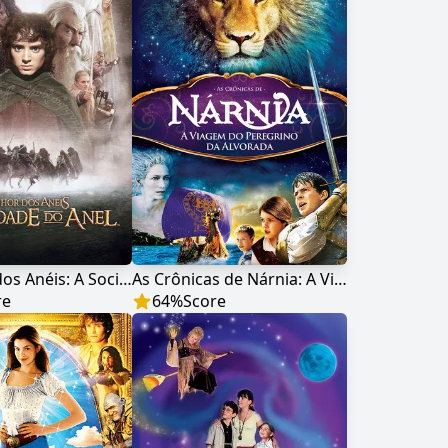
O Senhor dos Anéis: A Sociedade do Anel
As Crônicas de Nárnia: A Viagem do Peregrino da Alvorada
re
64
%
Score