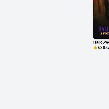
68
%
S