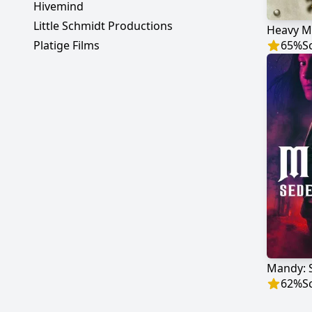
Hivemind
Little Schmidt Productions
Platige Films
65
%
S
Mandy: 
62
%
S