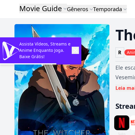
Movie Guide
Gêneros
Temporada
Th
Assista Vídeos, Streams e
Anime Enquanto Joga.
R
Ani
Baixe Grátis!
Ele esc
Vesemir
Leia ma
Stre