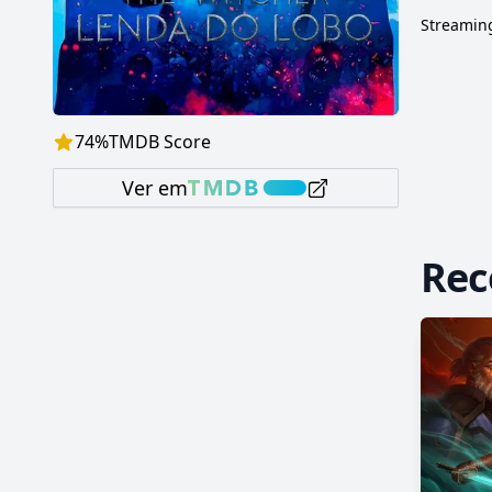
Streaming
74
%
TMDB Score
Ver em
Re