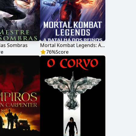
das Sombras
Mortal Kombat Legends: A Batalha dos Reinos
re
76
%
Score