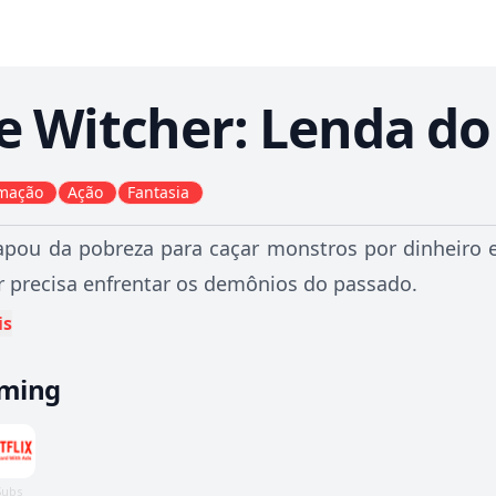
e Witcher: Lenda do
mação
Ação
Fantasia
apou da pobreza para caçar monstros por dinheiro
 precisa enfrentar os demônios do passado.
is
aming