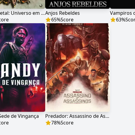
Heavy Metal: Universo em Fantasia
Anjos Rebeldes
Vampiros d
core
65
%
Score
63
%
Sco
Sede de Vingança
Predador: Assassino de Assassinos
core
78
%
Score