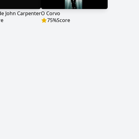
e John Carpenter
O Corvo
re
75
%
Score