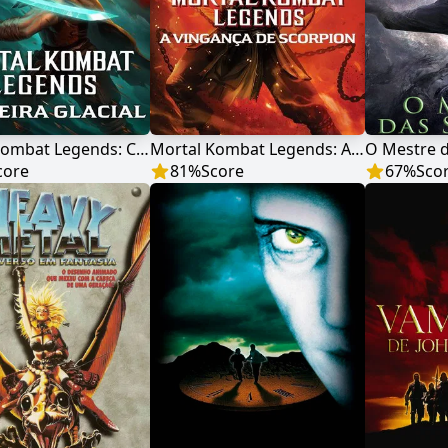
Mortal Kombat Legends: Cegueira Glacial
Mortal Kombat Legends: A Vingança de Scorpion
O Mestre 
core
81
%
Score
67
%
Sco