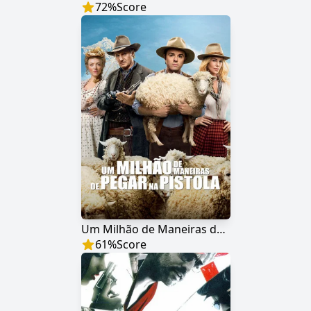
72
%
Score
Um Milhão de Maneiras de Pegar na Pistola
61
%
Score