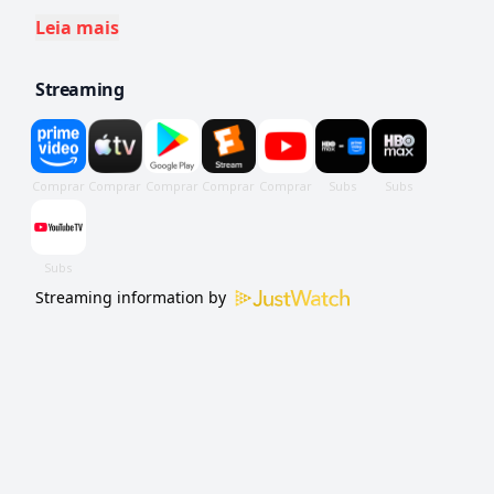
conflito entre vizinhos em Eddington, Novo
Leia mais
México.
Streaming
Streaming information by