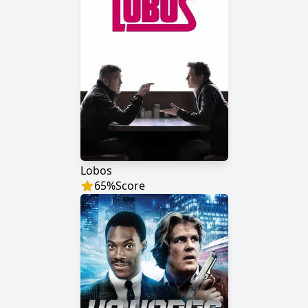
Lobos
65
%
Score