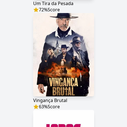
Um Tira da Pesada
72
%
Score
Vingança Brutal
63
%
Score