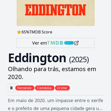
65
%
TMDB Score
Ver em
Eddington
(
2025
)
Olhando para trás, estamos em
2020.
R
Faroeste
Comédia
Crime
Em maio de 2020, um impasse entre o xerife
e o prefeito de uma pequena cidade gera um