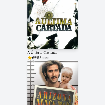
A Última Cartada
65
%
Score