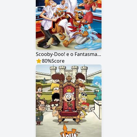
Scooby-Doo! e o Fantasma Gourmet
80
%
Score