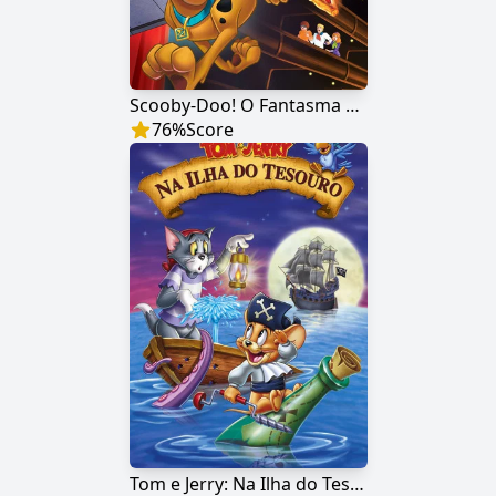
Scooby-Doo! O Fantasma da Ópera
76
%
Score
Tom e Jerry: Na Ilha do Tesouro