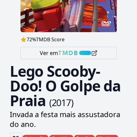
72
%
TMDB Score
Ver em
Lego Scooby-
Doo! O Golpe da
Praia
(
2017
)
Invada a festa mais assustadora
do ano.