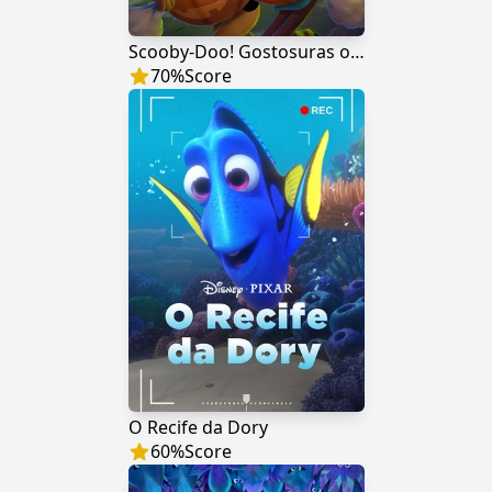
Scooby-Doo! Gostosuras ou Travessuras
70
%
Score
O Recife da Dory
60
%
Score