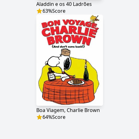
Aladdin e os 40 Ladrões
63
%
Score
Boa Viagem, Charlie Brown
64
%
Score