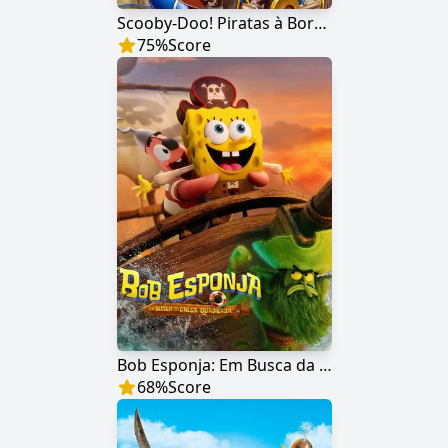
Scooby-Doo! Piratas à Bordo
75
%
Score
Bob Esponja: Em Busca da Calça Quadrada
68
%
Score