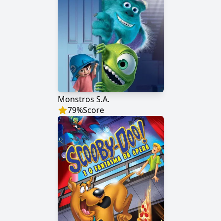
Monstros S.A.
79
%
Score