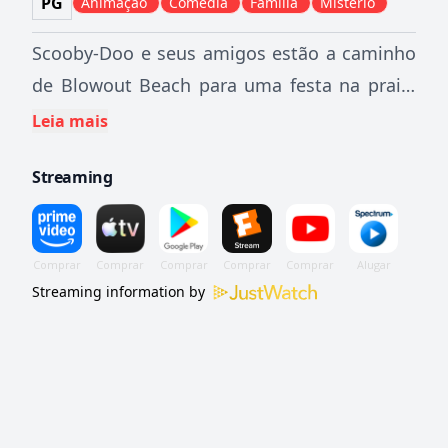
PG
Animação
Comédia
Família
Mistério
Scooby-Doo e seus amigos estão a caminho
de Blowout Beach para uma festa na praia,
mas piratas fantasmas ameaçam arruinar as
Leia mais
boas vibrações da turma.
Streaming
Streaming information by