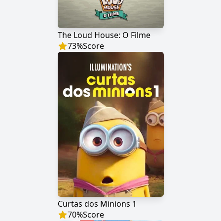
The Loud House: O Filme
73
%
Score
Curtas dos Minions 1
70
%
Score