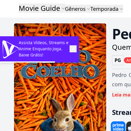
Movie Guide
Gêneros
Temporada
Pe
Assista Vídeos, Streams e
Quem 
Anime Enquanto Joga.
Baixe Grátis!
PG
A
Pedro C
com que
Leia ma
Stre