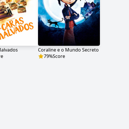
Malvados
Coraline e o Mundo Secreto
re
79
%
Score