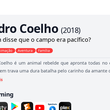
dro Coelho
(
2018
)
disse que o campo era pacífico?
nimação
Aventura
Família
oelho é um animal rebelde que apronta todas no q
m trava uma dura batalha pelo carinho da amante 
is
aming