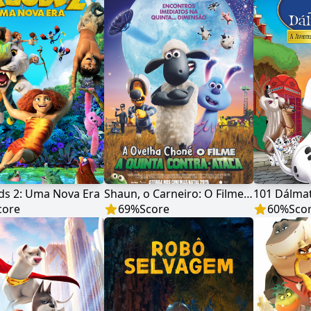
ds 2: Uma Nova Era
Shaun, o Carneiro: O Filme - A Fazenda Contra-Ataca
core
69
%
Score
60
%
Sco