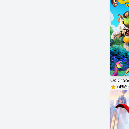
Os Croo
74
%
S