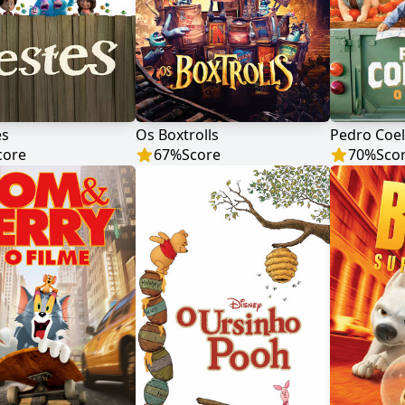
es
Os Boxtrolls
Pedro Coel
core
67
%
Score
70
%
Sco