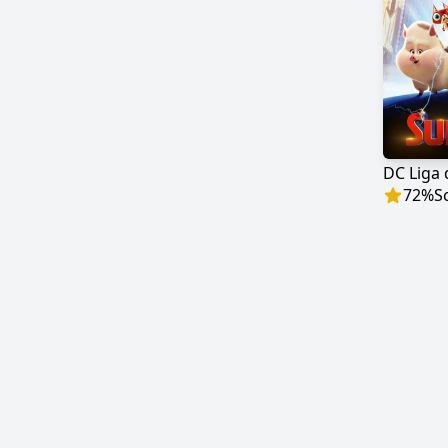
DC Liga
72
%
S