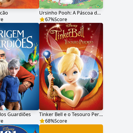
rcão
Ursinho Pooh: A Páscoa de Guru
re
67
%
Score
dos Guardiões
Tinker Bell e o Tesouro Perdido
re
68
%
Score