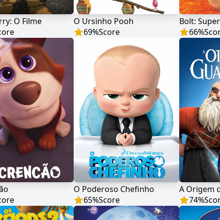
rry: O Filme
O Ursinho Pooh
Bolt: Supe
core
69
%
Score
66
%
Sco
ão
O Poderoso Chefinho
A Origem 
core
65
%
Score
74
%
Sco