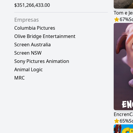
$351,266,433.00
Tom e Je
Empresas
67
%
S
Columbia Pictures
Olive Bridge Entertainment
Screen Australia
Screen NSW
Sony Pictures Animation
Animal Logic
MRC
EncrenC
65
%
S