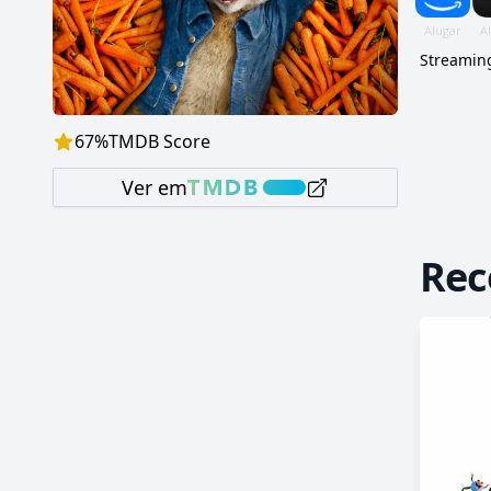
Streaming
67
%
TMDB Score
Ver em
Re