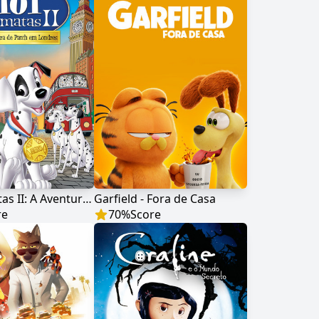
101 Dálmatas II: A Aventura de Patch em Londres
Garfield - Fora de Casa
re
70
%
Score