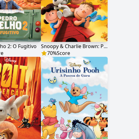
ho 2: O Fugitivo
Snoopy & Charlie Brown: Peanuts, o Filme
re
70
%
Score