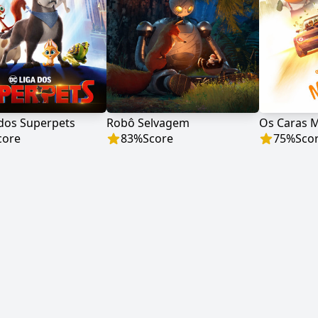
 dos Superpets
Robô Selvagem
Os Caras 
core
83
%
Score
75
%
Sco