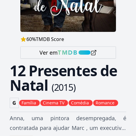
60
%
TMDB Score
Ver em
12 Presentes de
Natal
(
2015
)
G
Família
Cinema TV
Comédia
Romance
Anna, uma pintora desempregada, é
contratada para ajudar Marc , um executivo,