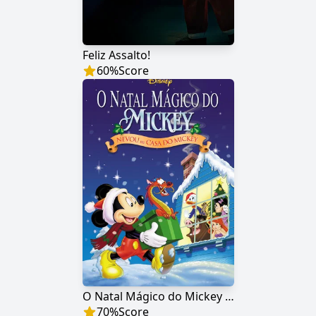
Feliz Assalto!
60
%
Score
O Natal Mágico do Mickey - Nevou na Casa do Mickey
70
%
Score