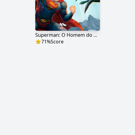
Superman: O Homem do Amanhã
71
%
Score