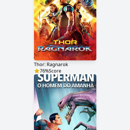
Thor: Ragnarok
76
%
Score