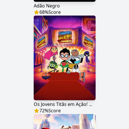
Adão Negro
68
%
Score
Os Jovens Titãs em Ação! Nos Cinemas
72
%
Score