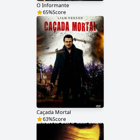
O Informante
65
%
Score
Caçada Mortal
63
%
Score