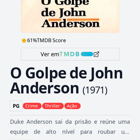
61
%
TMDB Score
Ver em
O Golpe de John
Anderson
(
1971
)
PG
Crime
Thriller
Ação
Duke Anderson sai da prisão e reúne uma
equipe de alto nível para roubar um