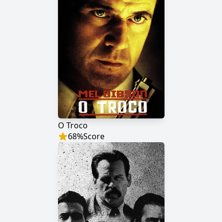
O Troco
68
%
Score