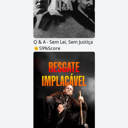
Q & A - Sem Lei, Sem Justiça
59
%
Score