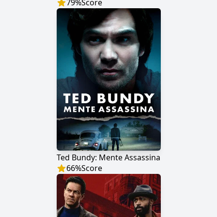
79
%
Score
Ted Bundy: Mente Assassina
66
%
Score