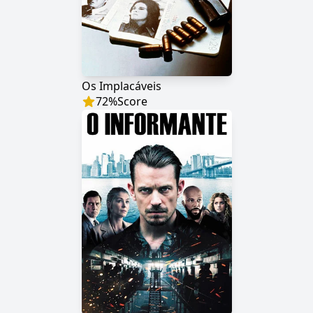
Os Implacáveis
72
%
Score