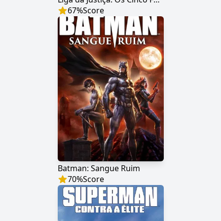
67
%
Score
Batman: Sangue Ruim
70
%
Score