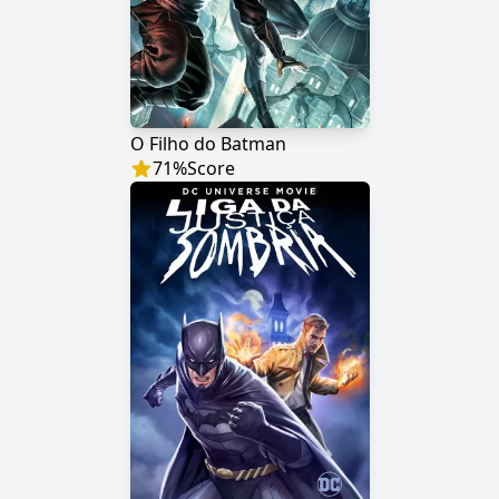
O Filho do Batman
71
%
Score