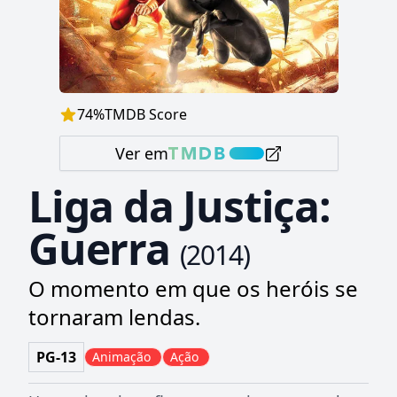
74
%
TMDB Score
Ver em
Liga da Justiça:
Guerra
(
2014
)
O momento em que os heróis se
tornaram lendas.
PG-13
Animação
Ação