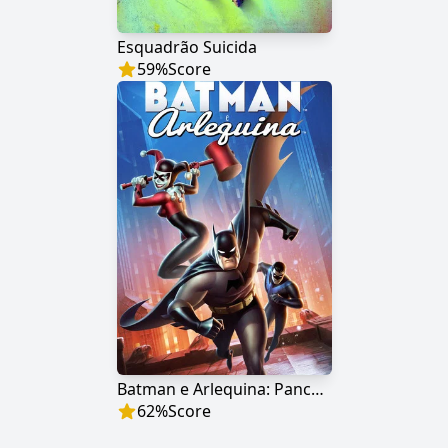
Esquadrão Suicida
59
%
Score
Batman e Arlequina: Pancadas e Risadas
62
%
Score