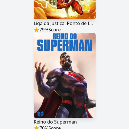
Liga da Justiça: Ponto de Ignição
79
%
Score
Reino do Superman
70
%
Score