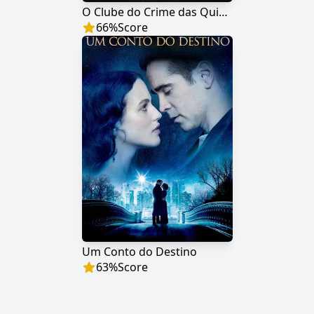
O Clube do Crime das Quintas-Feiras
66
%
Score
Um Conto do Destino
63
%
Score