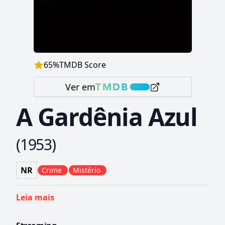
65
%
TMDB Score
Ver em
A Gardênia Azul
(
1953
)
NR
Crime
Mistério
Leia mais