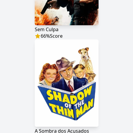
Sem Culpa
66
%
Score
A Sombra dos Acusados