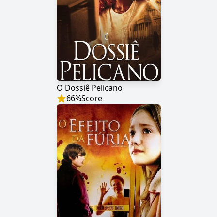
O Dossiê Pelicano
66
%
Score