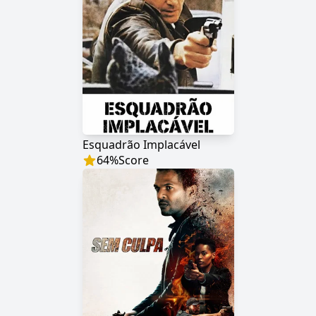
Esquadrão Implacável
64
%
Score