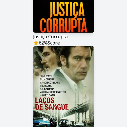
Justiça Corrupta
62
%
Score