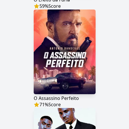
59
%
Score
O Assassino Perfeito
71
%
Score