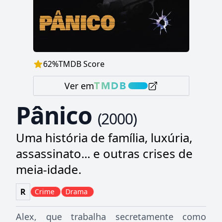
62
%
TMDB Score
Ver em
Pânico
(
2000
)
Uma história de família, luxúria,
assassinato... e outras crises de
meia-idade.
R
Crime
Drama
Alex, que trabalha secretamente como