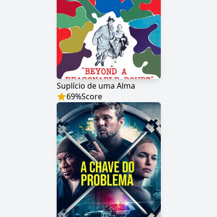
Suplício de uma Alma
69
%
Score