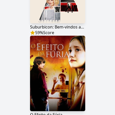
Suburbicon: Bem-vindos ao Paraíso
59
%
Score
O Efeito da Fúria