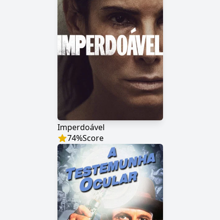
Imperdoável
74
%
Score