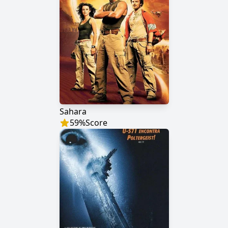
Sahara
59
%
Score