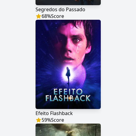
Segredos do Passado
68
%
Score
Efeito Flashback
59
%
Score