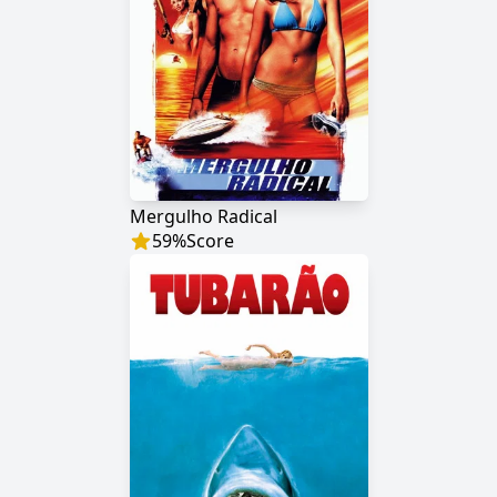
Mergulho Radical
59
%
Score