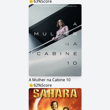
63
%
Score
A Mulher na Cabine 10
62
%
Score