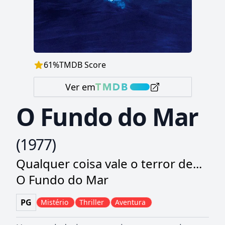
61
%
TMDB Score
Ver em
O Fundo do Mar
(
1977
)
Qualquer coisa vale o terror de...
O Fundo do Mar
PG
Mistério
Thriller
Aventura