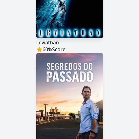
Leviathan
60
%
Score