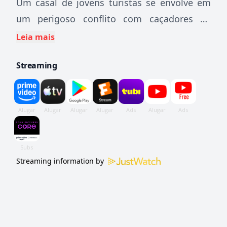
Um casal de jovens turistas se envolve em
um perigoso conflito com caçadores de
tesouros quando eles descobrem a
Leia mais
localização de um naufrágio nas águas das
Streaming
Bermudas. Com longas sequências
subaquáticas e um olhar sobre os assuntos
da caça ao tesouro. Baseado em um
romance de Peter 'Jaws' Benchley. (Estimado
14 Anos - e 14)
Streaming information by