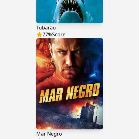
Tubarão
77
%
Score
Mar Negro