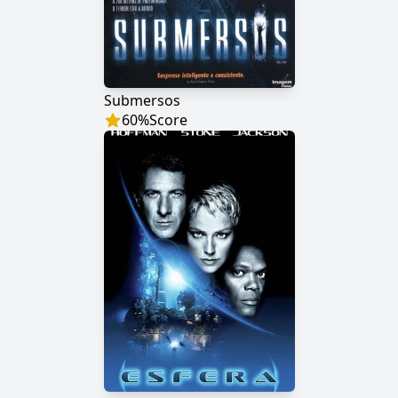
Submersos
60
%
Score