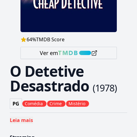
64
%
TMDB Score
Ver em
O Detetive
Desastrado
(
1978
)
PG
Comédia
Crime
Mistério
Leia mais