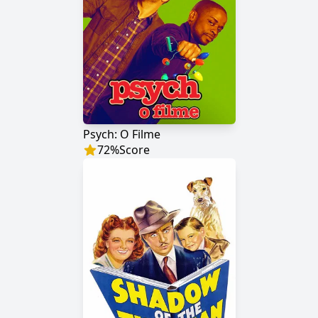
Psych: O Filme
72
%
Score