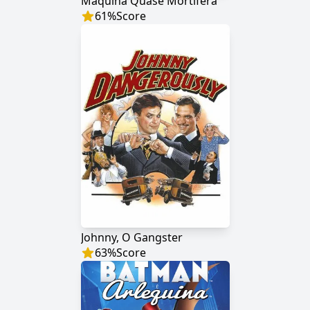
Máquina Quase Mortífera
61
%
Score
Johnny, O Gangster
63
%
Score