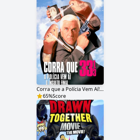
Corra que a Polícia Vem Aí! 33⅓: O Insulto Final
65
%
Score