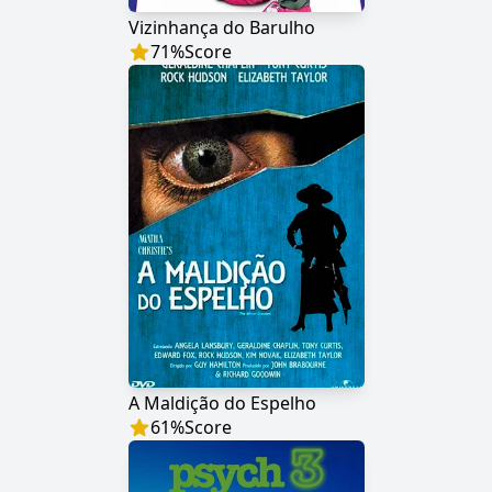
Vizinhança do Barulho
71
%
Score
A Maldição do Espelho
61
%
Score