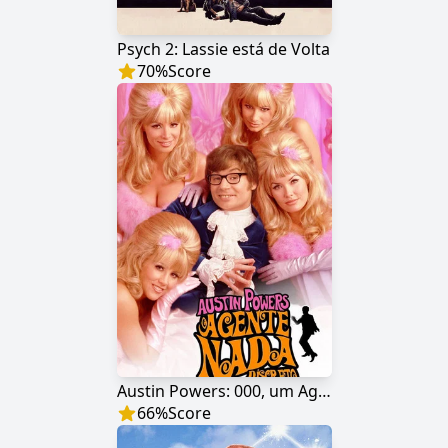
Psych 2: Lassie está de Volta
70
%
Score
Austin Powers: 000, um Agente Nada Discreto
66
%
Score