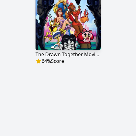
The Drawn Together Movie: The Movie!
64
%
Score