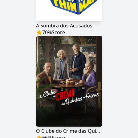
A Sombra dos Acusados
70
%
Score
O Clube do Crime das Quintas-Feiras
66
%
Score