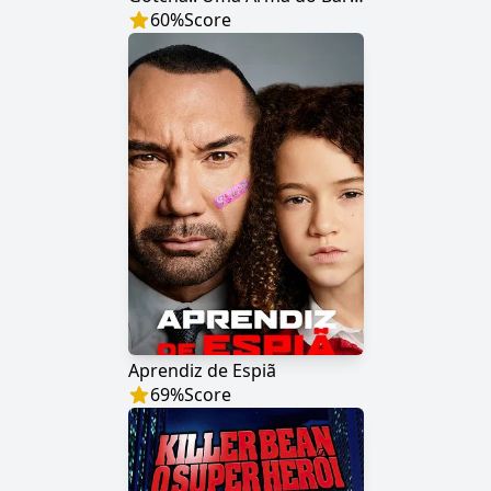
60
%
Score
Aprendiz de Espiã
69
%
Score