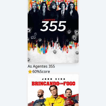
As Agentes 355
60
%
Score