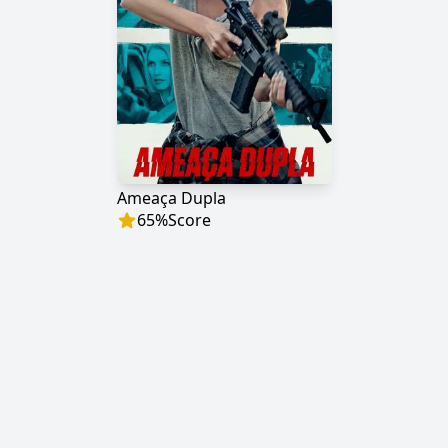
Ameaça Dupla
65
%
Score