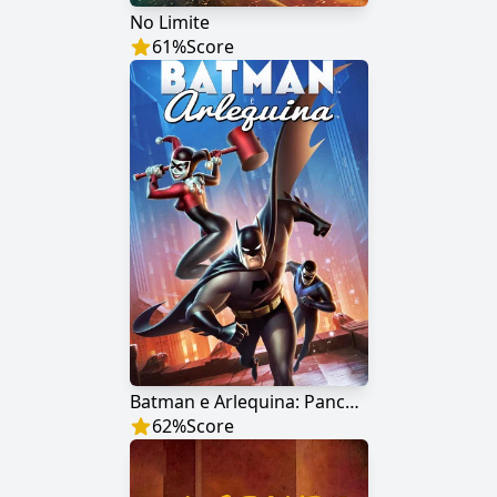
No Limite
61
%
Score
Batman e Arlequina: Pancadas e Risadas
62
%
Score