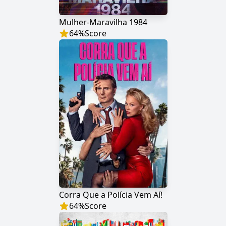
Mulher-Maravilha 1984
64
%
Score
Corra Que a Polícia Vem Aí!
64
%
Score