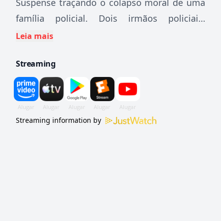
Suspense traçando o colapso moral de uma
família policial. Dois irmãos policiais,
sufocados pela sombra do ex-chefe de
Leia mais
polícia, devem investigar um crime que eles
Streaming
mesmos cometeram.
Streaming information by