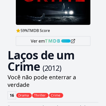
59
%
TMDB Score
Ver em
Laços de um
Crime
(
2012
)
Você não pode enterrar a
verdade
16
Drama
Thriller
Crime