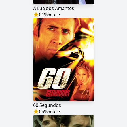
A Lua dos Amantes
61
%
Score
60 Segundos
65
%
Score