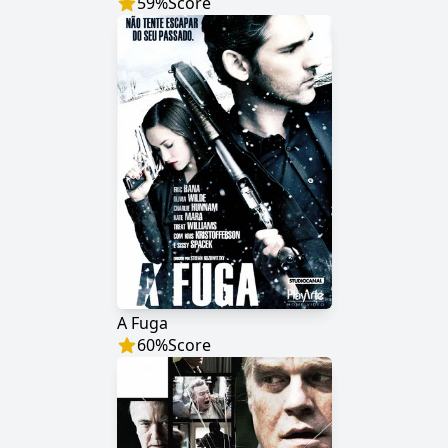
59
%
Score
A Fuga
60
%
Score