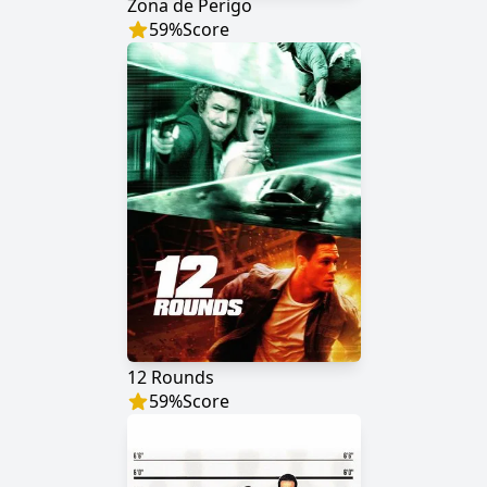
Zona de Perigo
59
%
Score
12 Rounds
59
%
Score