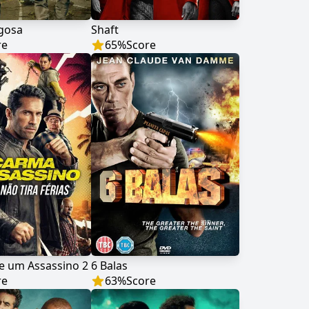
gosa
Shaft
re
65
%
Score
e um Assassino 2
6 Balas
re
63
%
Score