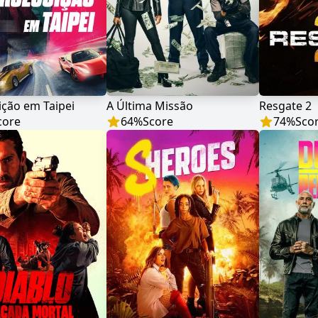
ção em Taipei
A Última Missão
Resgate 2
core
64
%
Score
74
%
Sco