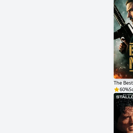
The Bes
60
%
S