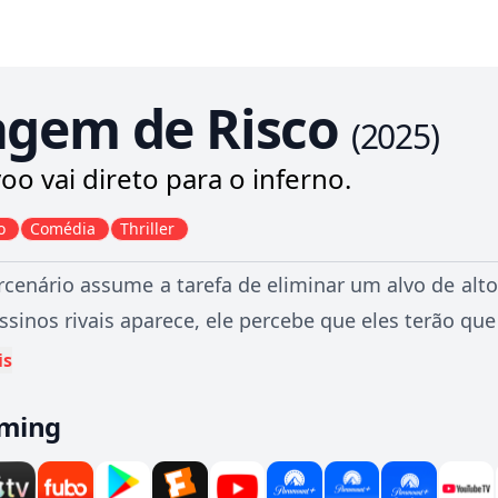
agem de Risco
(
2025
)
voo vai direto para o inferno.
o
Comédia
Thriller
enário assume a tarefa de eliminar um alvo de al
ssinos rivais aparece, ele percebe que eles terão que 
is
aming