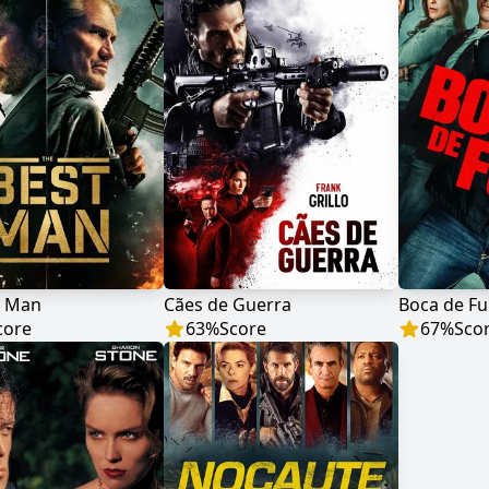
t Man
Cães de Guerra
Boca de F
core
63
%
Score
67
%
Sco