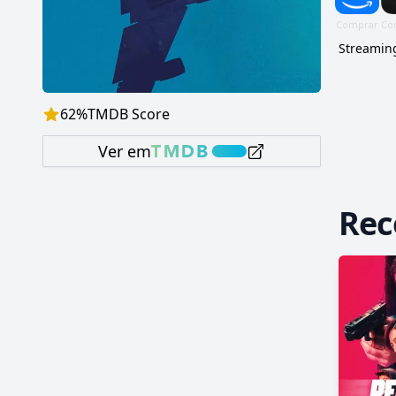
Streaming
62
%
TMDB Score
Ver em
Re