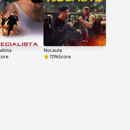
alista
Nocaute
core
70
%
Score