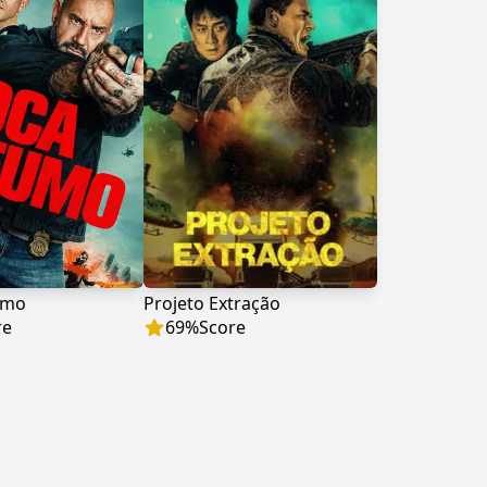
umo
Projeto Extração
re
69
%
Score