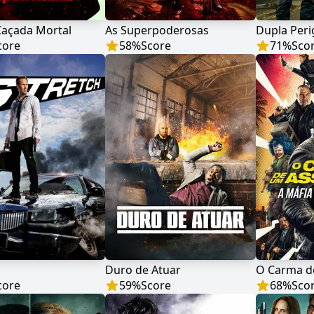
Caçada Mortal
As Superpoderosas
Dupla Peri
core
58
%
Score
71
%
Sco
Duro de Atuar
O Carma d
core
59
%
Score
68
%
Sco