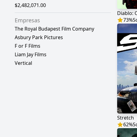
$2,482,071.00
Diablo: 
Empresas
73
%
S
The Royal Budapest Film Company
Asbury Park Pictures
F or F Films
Liam Jay Films
Vertical
Stretch
62
%
S