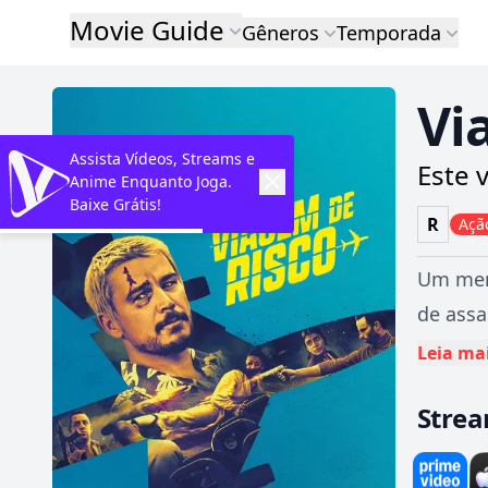
Movie Guide
Gêneros
Temporada
Vi
Assista Vídeos, Streams e
Este 
Anime Enquanto Joga.
Baixe Grátis!
R
Açã
Um merc
de assa
Leia ma
Stre