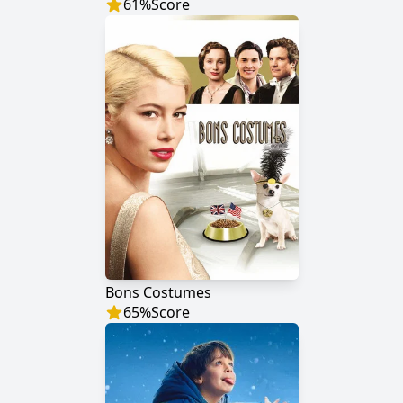
61
%
Score
Bons Costumes
65
%
Score