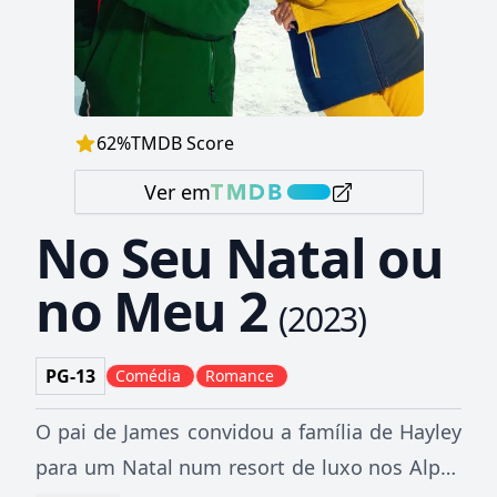
62
%
TMDB Score
Ver em
No Seu Natal ou
no Meu 2
(
2023
)
PG-13
Comédia
Romance
O pai de James convidou a família de Hayley
para um Natal num resort de luxo nos Alpes