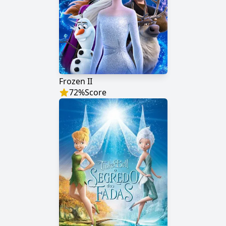
Frozen II
72
%
Score