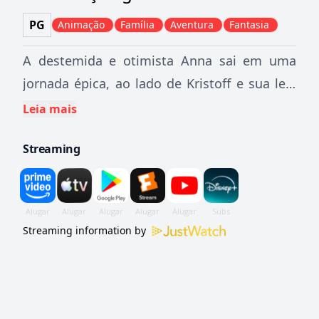
PG
Animação
Família
Aventura
Fantasia
A destemida e otimista Anna sai em uma
jornada épica, ao lado de Kristoff e sua leal
rena Sven, para encontrar sua irmã Elsa,
Leia mais
cujos poderes congelantes aprisionaram o
Streaming
reino de Arendelle em um inverno eterno.
Encontrando condições de Everest, trolls
místicos e um hilário boneco de neve
chamado Olaf, Anna e Kristoff enfrentam
Streaming information by
obstáculos em uma corrida para salvar o
reino.