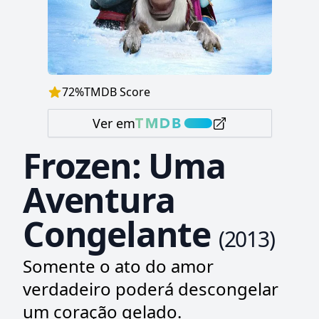
72
%
TMDB Score
Ver em
Frozen: Uma
Aventura
Congelante
(
2013
)
Somente o ato do amor
verdadeiro poderá descongelar
um coração gelado.