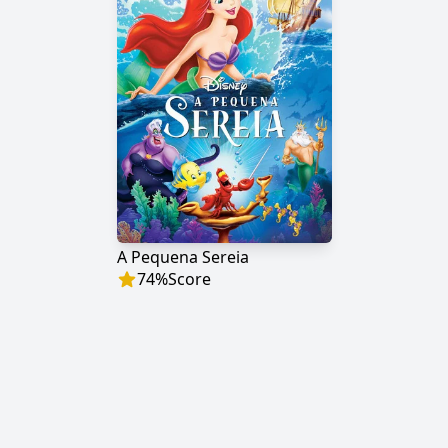
A Pequena Sereia
74
%
Score