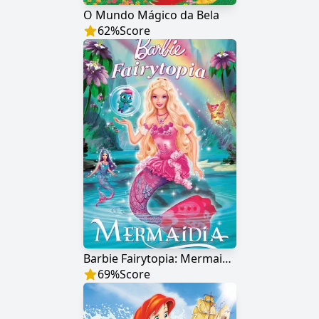
O Mundo Mágico da Bela
62
%
Score
Barbie Fairytopia: Mermaidia
69
%
Score