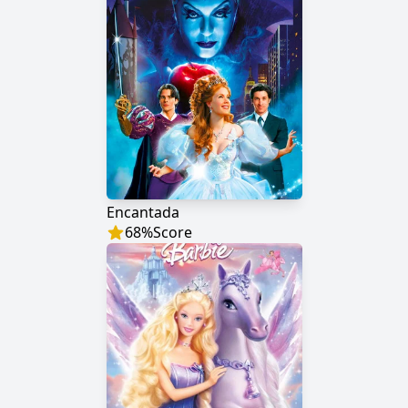
Encantada
68
%
Score