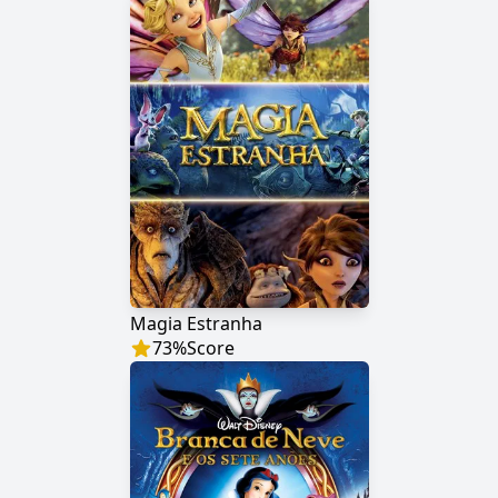
Magia Estranha
73
%
Score