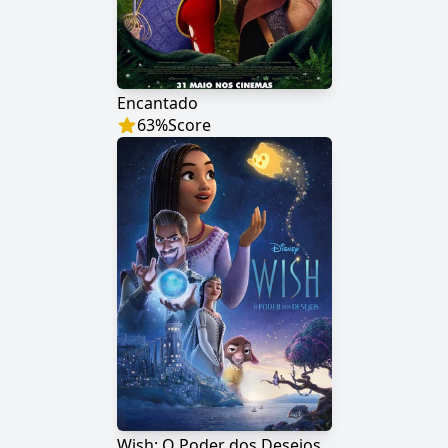
Encantado
63
%
Score
Wish: O Poder dos Desejos