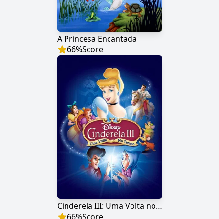
A Princesa Encantada
66
%
Score
Cinderela III: Uma Volta no Tempo
66
%
Score