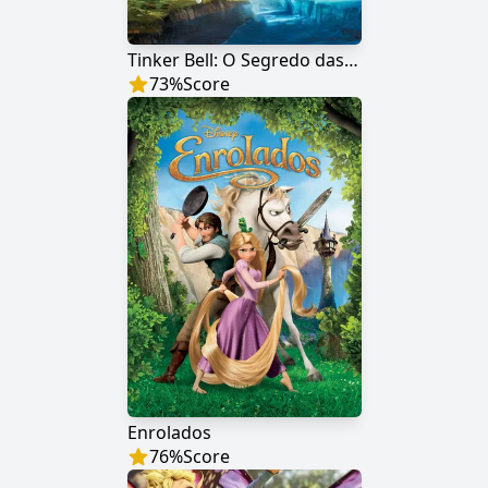
Tinker Bell: O Segredo das Fadas
73
%
Score
Enrolados
76
%
Score