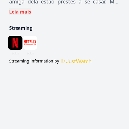
amiga dela estão prestes a se casar. Mas
tudo muda magicamente quando ela deseja
Leia mais
o amor verdadeiro a uma antiga pedra na
Streaming
Irlanda.
Streaming information by