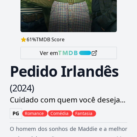
61
%
TMDB Score
Ver em
Pedido Irlandês
(
2024
)
Cuidado com quem você deseja...
PG
Romance
Comédia
Fantasia
O homem dos sonhos de Maddie e a melhor