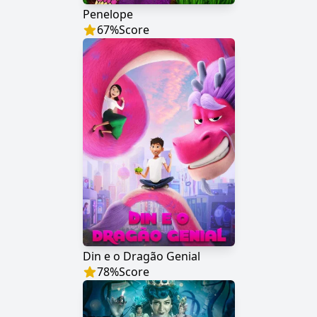
Penelope
67
%
Score
Din e o Dragão Genial
78
%
Score