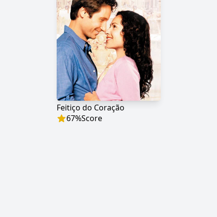
Feitiço do Coração
67
%
Score