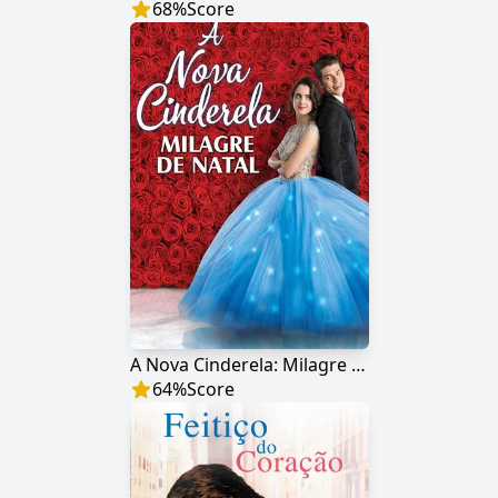
68
%
Score
A Nova Cinderela: Milagre de Natal
64
%
Score