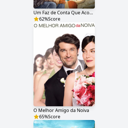
Um Faz de Conta Que Acontece
62
%
Score
O Melhor Amigo da Noiva
65
%
Score