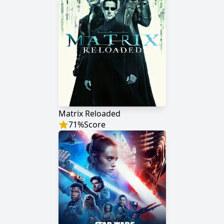
Matrix Reloaded
71
%
Score