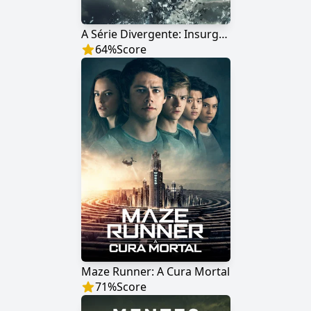
A Série Divergente: Insurgente
64
%
Score
Maze Runner: A Cura Mortal
71
%
Score