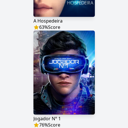
A Hospedeira
63
%
Score
Jogador N° 1
76
%
Score