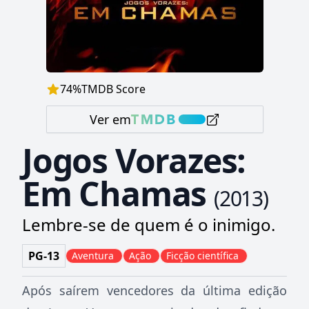
74
%
TMDB Score
Ver em
Jogos Vorazes:
Em Chamas
(
2013
)
Lembre-se de quem é o inimigo.
PG-13
Aventura
Ação
Ficção científica
Após saírem vencedores da última edição