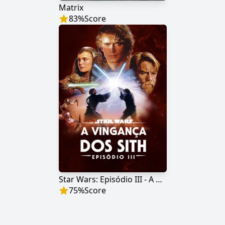
Matrix
83
%
Score
Star Wars: Episódio III - A Vingança dos Sith
75
%
Score