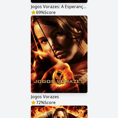
Jogos Vorazes: A Esperança - O Final
69
%
Score
Jogos Vorazes
72
%
Score