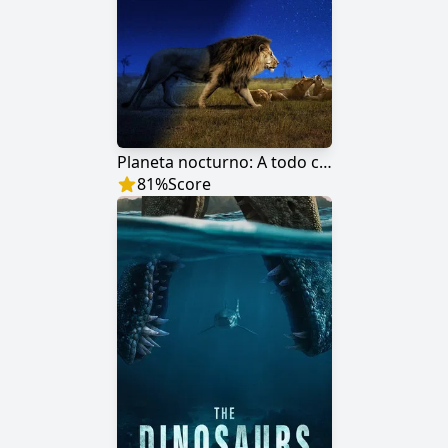
Planeta nocturno: A todo color
81
%
Score