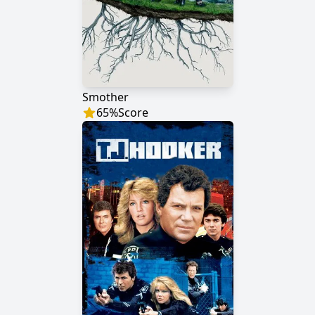
Smother
65
%
Score