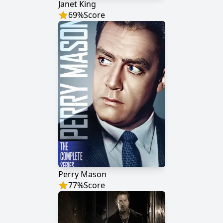
Janet King
69
%
Score
Perry Mason
77
%
Score