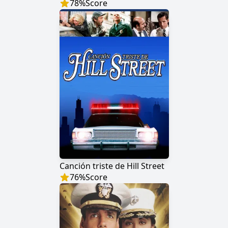
78
%
Score
Canción triste de Hill Street
76
%
Score