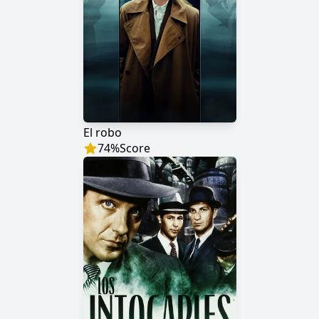
El robo
74
%
Score