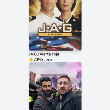
J.A.G.: Alerta roja
73
%
Score