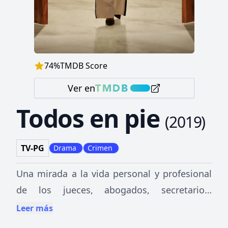
74
%
TMDB Score
Ver en
Todos en pie
(
2019
)
TV-PG
Drama
Crimen
Una mirada a la vida personal y profesional
de los jueces, abogados, secretarios,
alguaciles y policías que trabajan en un
Leer más
juzgado del condado de L.A.