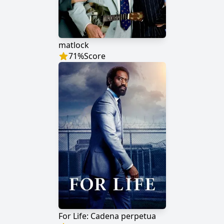
matlock
71
%
Score
For Life: Cadena perpetua