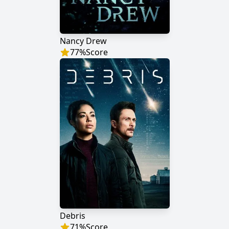
Nancy Drew
77
%
Score
Debris
71
%
Score