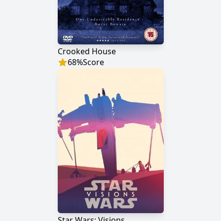
Crooked House
68
%
Score
Star Wars: Visions