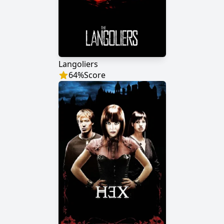
Langoliers
64
%
Score