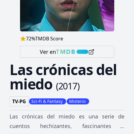
72
%
TMDB Score
Ver en
Las crónicas del
miedo
(
2017
)
TV-PG
Sci-Fi & Fantasy
Misterio
Las crónicas del miedo es una serie de
cuentos hechizantes, fascinantes e