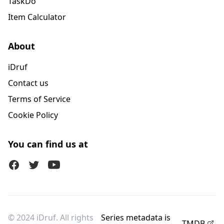
TaskDo
Item Calculator
About
iDruf
Contact us
Terms of Service
Cookie Policy
You can find us at
Facebook
Twitter (X)
Youtube
© 2024 iDruf. All rights
Series metadata is
TMDB
.