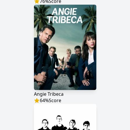
76
%
Score
Angie Tribeca
64
%
Score