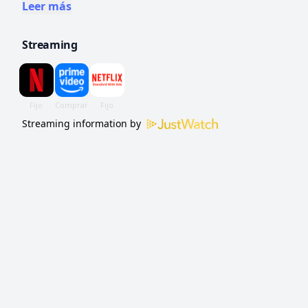
por un nauseabundo misterio en un instituto
Leer más
de Washington.
Streaming
Streaming information by