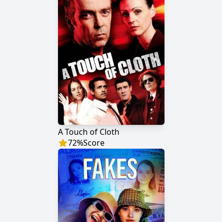
A Touch of Cloth
72
%
Score