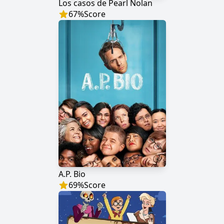
Los casos de Pearl Nolan
67
%
Score
A.P. Bio
69
%
Score