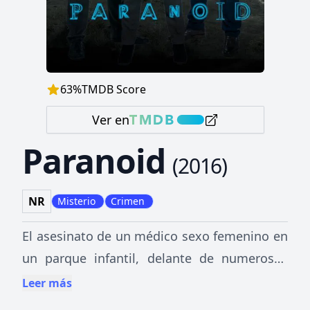
63
%
TMDB Score
Ver en
Paranoid
(
2016
)
NR
Misterio
Crimen
El asesinato de un médico sexo femenino en
un parque infantil, delante de numerosos
testigos, crea en un grupo de detectives un
Leer más
misterio cada vez más oscuro que los lleva a