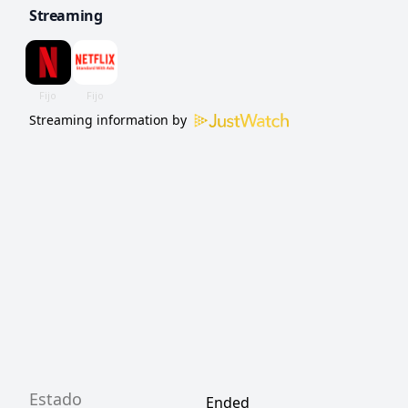
Streaming
investigar a través de Europa.
Streaming information by
Estado
Ended