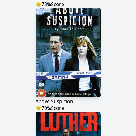
73
%
Score
Above Suspicion
70
%
Score