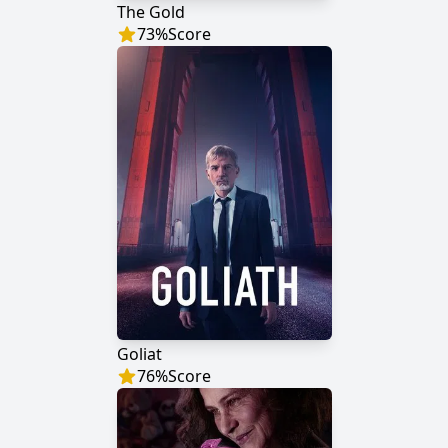
The Gold
73
%
Score
Goliat
76
%
Score