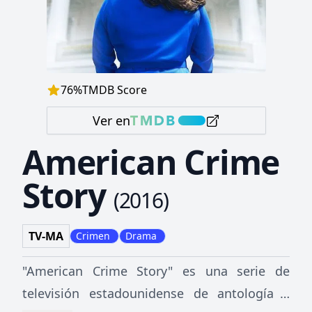
76
%
TMDB Score
Ver en
American Crime
Story
(
2016
)
TV-MA
Crimen
Drama
"American Crime Story" es una serie de
televisión estadounidense de antología y