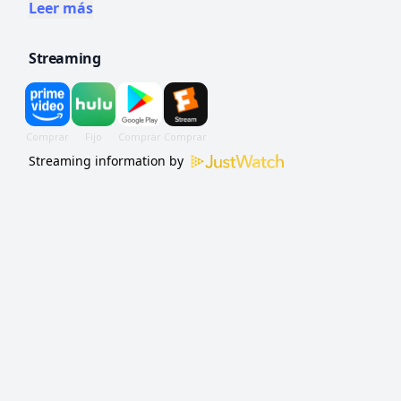
basada en crímenes reales.
Leer más
Streaming
Streaming information by