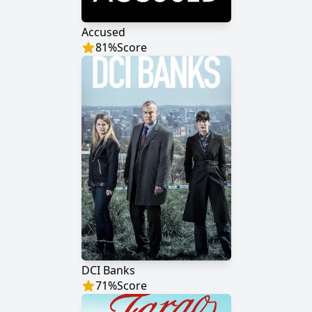
Accused
81
%
Score
DCI Banks
71
%
Score