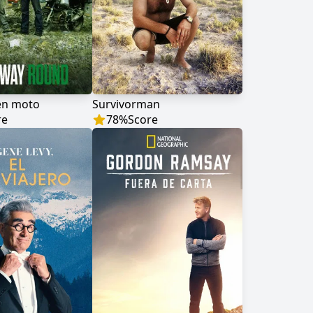
en moto
Survivorman
re
78
%
Score