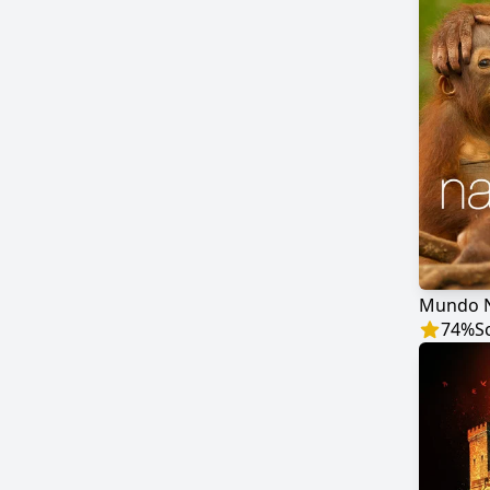
Mundo N
74
%
S