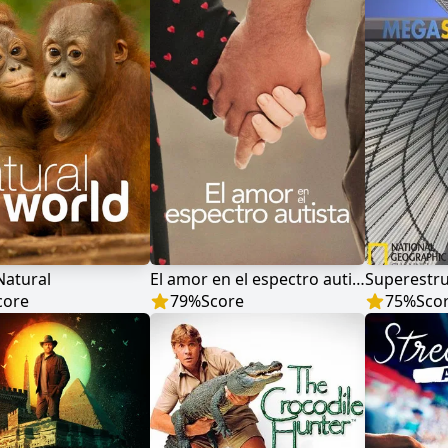
atural
El amor en el espectro autista
Superestr
core
79
%
Score
75
%
Sco