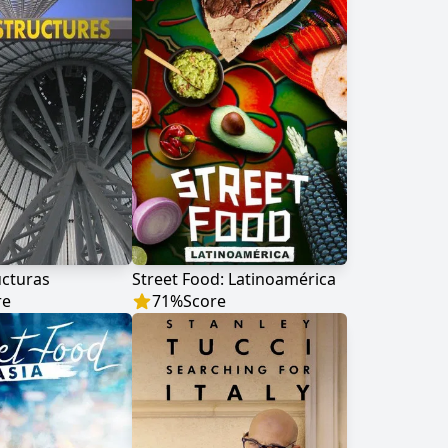
ucturas
Street Food: Latinoamérica
re
71
%
Score