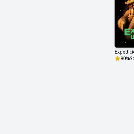
Expedici
80
%
S