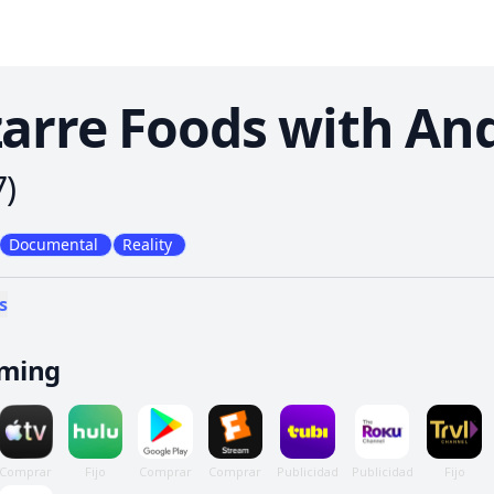
zarre Foods with A
7
)
Documental
Reality
s
aming