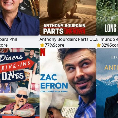
ara Phil
Anthony Bourdain: Parts Unknown
El mundo 
core
77
%
Score
82
%
Sco