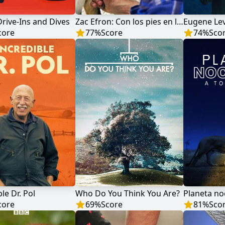
Drive-Ins and Dives
Zac Efron: Con los pies en la tierra
Eugene Levy
core
77
%
Score
74
%
Sco
ble Dr. Pol
Who Do You Think You Are?
core
69
%
Score
81
%
Sco