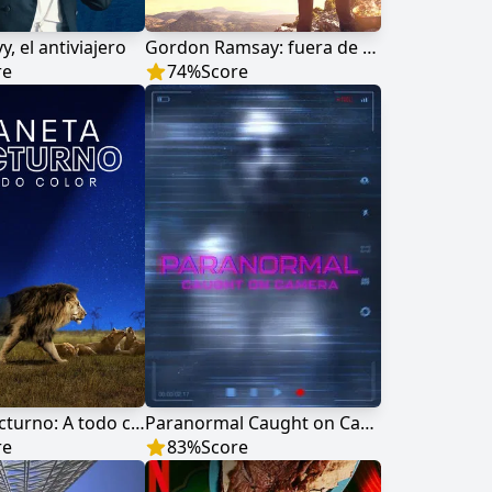
, el antiviajero
Gordon Ramsay: fuera de carta
re
74
%
Score
Planeta nocturno: A todo color
Paranormal Caught on Camera
re
83
%
Score