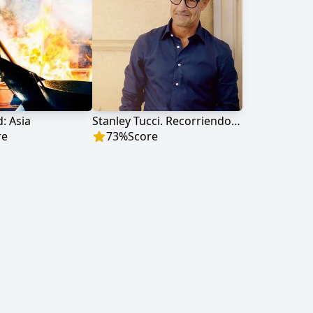
: Asia
Stanley Tucci. Recorriendo Italia
re
73
%
Score