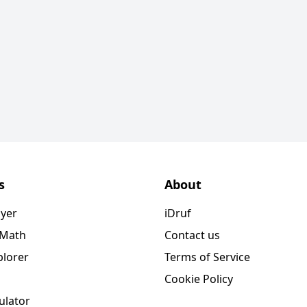
s
About
ayer
iDruf
 Math
Contact us
plorer
Terms of Service
Cookie Policy
ulator