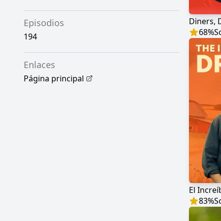
Diners, 
Episodios
68
%
S
194
Enlaces
Página principal
El Increí
83
%
S