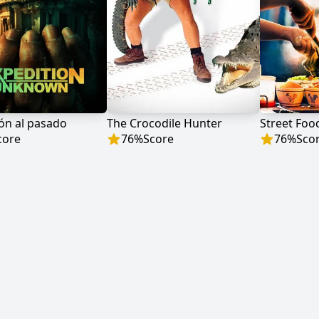
ón al pasado
The Crocodile Hunter
Street Food
core
76
%
Score
76
%
Sco