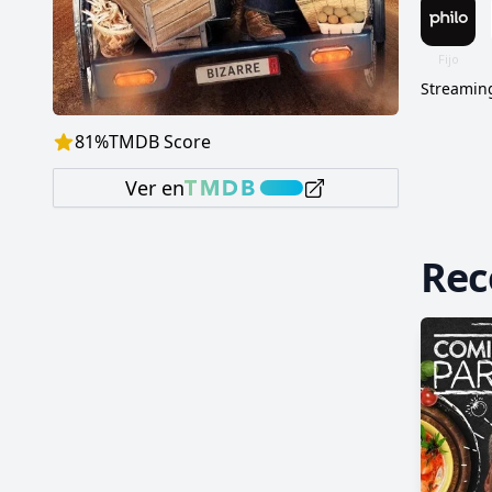
Streaming
81
%
TMDB Score
Ver en
Re