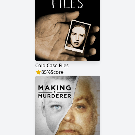
Cold Case Files
85
%
Score