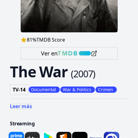
81
%
TMDB Score
Ver en
The War
(
2007
)
TV-14
Documental
War & Politics
Crimen
Leer más
Streaming