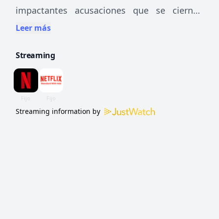
impactantes acusaciones que se ciernen
sobre Sean «Diddy» Combs y su imperio Bad
Leer más
Boy, a lo largo de décadas de su vida y su
Streaming
carrera.
Streaming information by