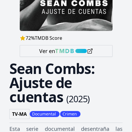
72
%
TMDB Score
Ver en
Sean Combs:
Ajuste de
cuentas
(
2025
)
TV-MA
Documental
Crimen
Esta serie documental desentraña las