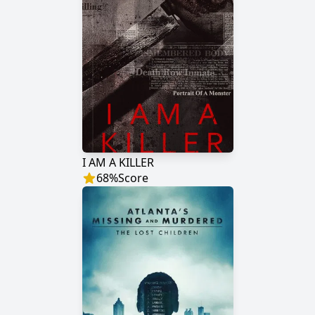
I AM A KILLER
68
%
Score