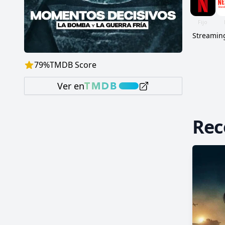
Streaming
79
%
TMDB Score
Ver en
Re