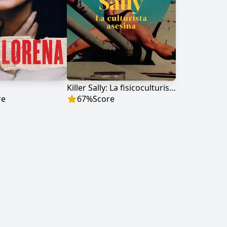
Killer Sally: La fisicoculturista asesina
re
67
%
Score