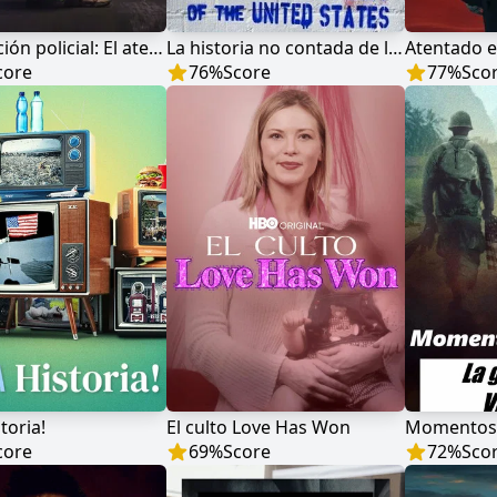
Persecución policial: El atentado del maratón de Boston
La historia no contada de los Estados Unidos
core
76
%
Score
77
%
Sco
toria!
El culto Love Has Won
core
69
%
Score
72
%
Sco