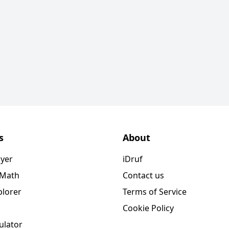
s
About
ayer
iDruf
 Math
Contact us
plorer
Terms of Service
Cookie Policy
ulator