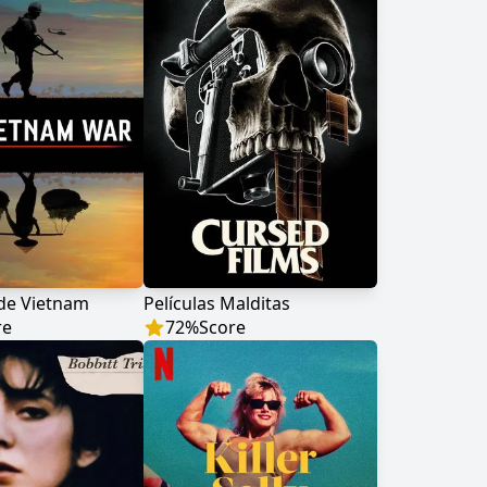
de Vietnam
Películas Malditas
re
72
%
Score