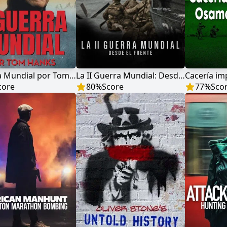
II Guerra Mundial por Tom Hanks
La II Guerra Mundial: Desde el frente
core
80
%
Score
77
%
Sco