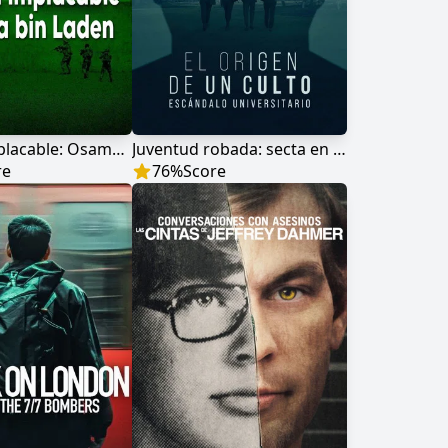
Cacería implacable: Osama bin Laden
Juventud robada: secta en el campus
re
76
%
Score