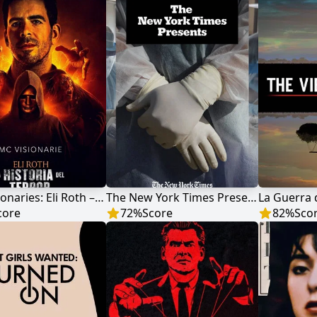
AMC Visionaries: Eli Roth – La historia del terror
The New York Times Presents
La Guerra 
core
72
%
Score
82
%
Sco