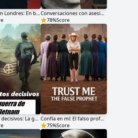
Atentado en Londres: En busca de los terroristas del 7J
Conversaciones con asesinos: Las cintas de Jeffrey Dahmer
re
78
%
Score
Momentos decisivos: La guerra de Vietnam
Confía en mí: El falso profeta
re
75
%
Score