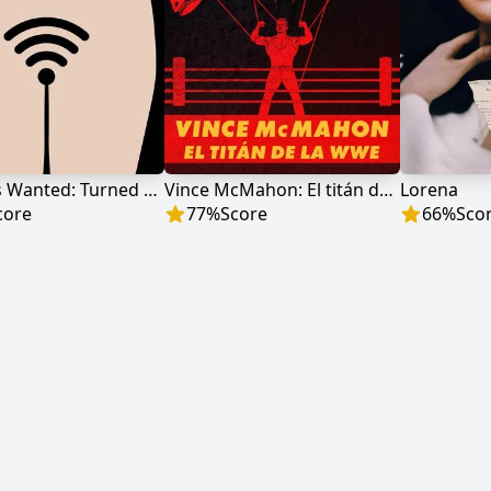
Hot Girls Wanted: Turned On
Vince McMahon: El titán de la WWE
Lorena
core
77
%
Score
66
%
Sco