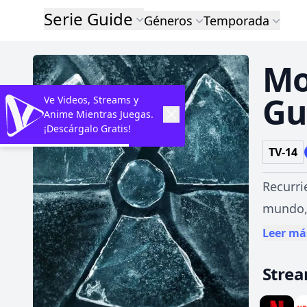
Serie Guide
Géneros
Temporada
Mo
Gu
Ve Videos, Streams y
Anime Mientras Juegas.
¡Descárgalo Gratis!
TV-14
Recurri
mundo, 
Leer má
Stre