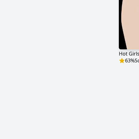
63
%
S