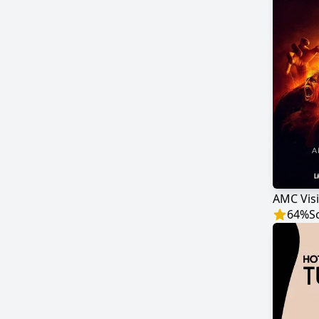
64
%
S