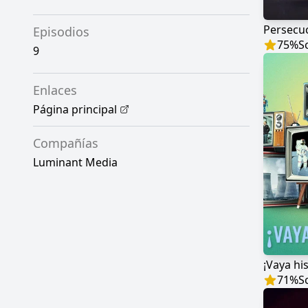
Episodios
75
%
S
9
Enlaces
Página principal
Compañías
Luminant Media
¡Vaya his
71
%
S