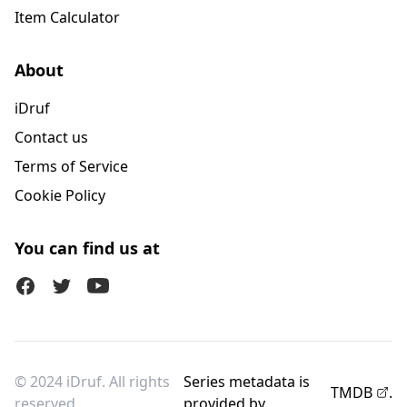
Item Calculator
About
iDruf
Contact us
Terms of Service
Cookie Policy
You can find us at
Facebook
Twitter (X)
Youtube
© 2024 iDruf. All rights
Series metadata is
TMDB
.
reserved.
provided by