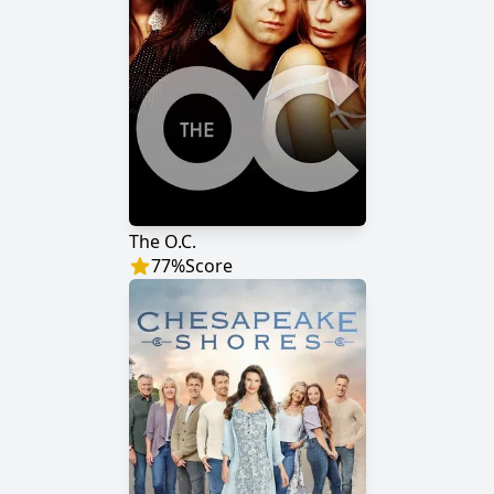
The O.C.
77
%
Score