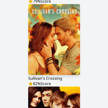
79
%
Score
Sullivan's Crossing
82
%
Score