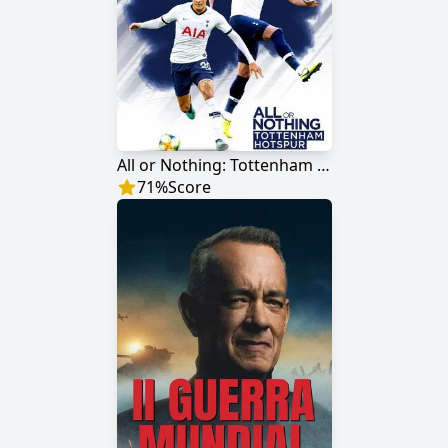
All or Nothing: Tottenham Hotspur
71
%
Score