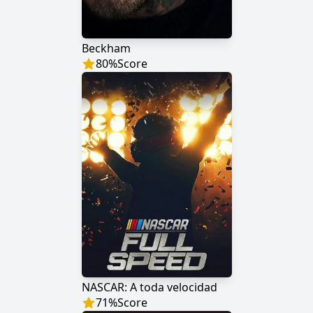
Beckham
80
%
Score
NASCAR: A toda velocidad
71
%
Score