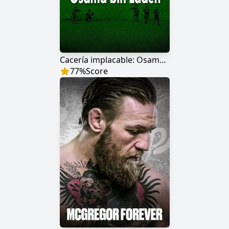
Cacería implacable: Osama bin Laden
77
%
Score