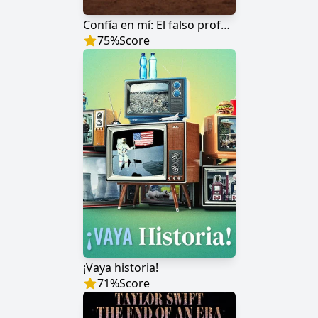
Confía en mí: El falso profeta
75
%
Score
¡Vaya historia!
71
%
Score