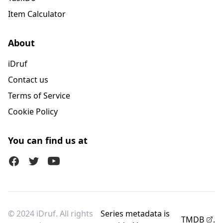
Item Calculator
About
iDruf
Contact us
Terms of Service
Cookie Policy
You can find us at
Facebook
Twitter (X)
Youtube
© 2024 iDruf. All rights
Series metadata is
TMDB
.