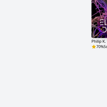
70
%
S