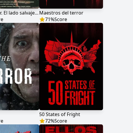
The Hunger. El lado salvaje del deseo
Maestros del terror
re
71
%
Score
50 States of Fright
re
72
%
Score