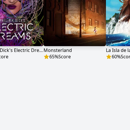
Philip K. Dick's Electric Dreams
Monsterland
La Isla de 
core
65
%
Score
60
%
Sco