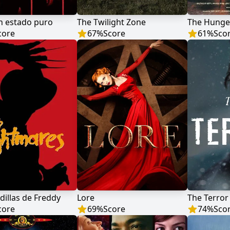
n estado puro
The Twilight Zone
core
67
%
Score
61
%
Sco
dillas de Freddy
Lore
The Terror
core
69
%
Score
74
%
Sco