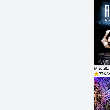
Más allá 
77
%
S