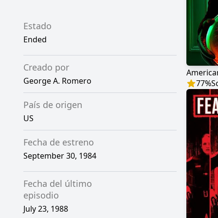
Estado
Ended
Creado por
American
George A. Romero
77
%
S
País de origen
US
Fecha de estreno
September 30, 1984
Fecha del último
episodio
July 23, 1988