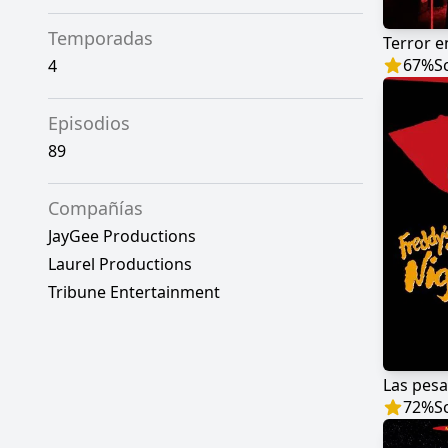
Temporadas
Terror e
67
%
S
4
Episodios
89
Compañías
JayGee Productions
Laurel Productions
Tribune Entertainment
Las pesa
72
%
S