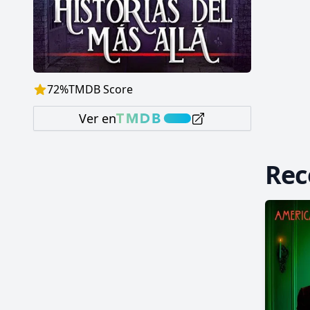
72
%
TMDB Score
Ver en
Re