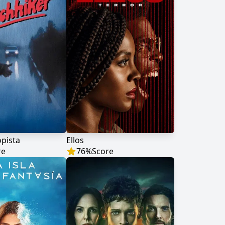
opista
Ellos
re
76
%
Score