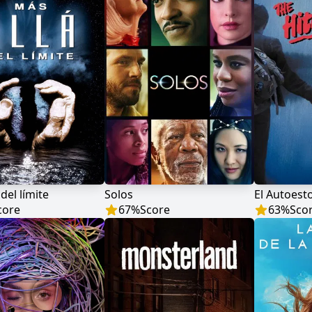
del límite
Solos
El Autoest
core
67
%
Score
63
%
Sco