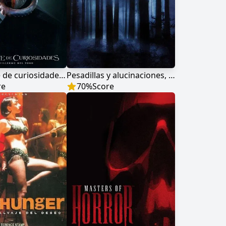
El gabinete de curiosidades de Guillermo del Toro
Pesadillas y alucinaciones, de las historias de Stephen King
re
70
%
Score