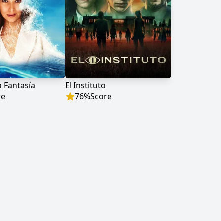
la Fantasía
El Instituto
re
76
%
Score