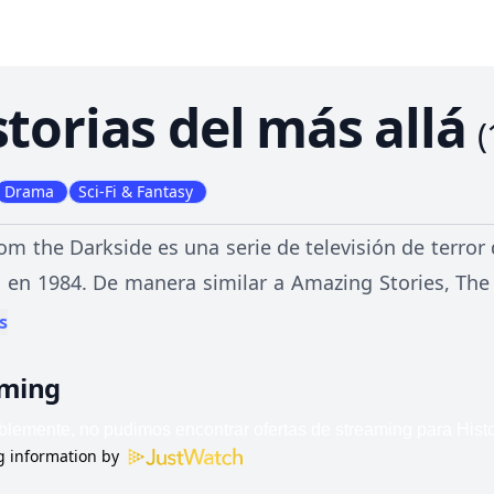
storias del más allá
(
Drama
Sci-Fi & Fantasy
rom the Darkside es una serie de televisión de terro
 en 1984. De manera similar a Amazing Stories, The 
rom The Crypt y Lee Martin's Midnight Hour, cada ep
s
 de la trama. Los episodios de la serie abarcaron l
aming
a, y algunos episodios presentaban elementos de co
 information by