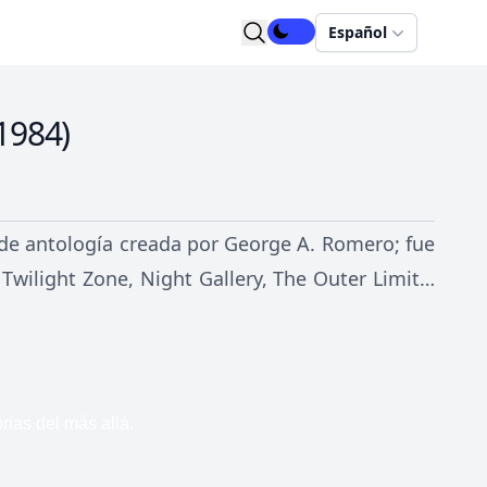
Español
1984
)
r de antología creada por George A. Romero; fue
Twilight Zone, Night Gallery, The Outer Limits,
isodio fue un relato individual que terminó con
os géneros del horror, la ciencia ficción y la
media negra o temas más alegres.