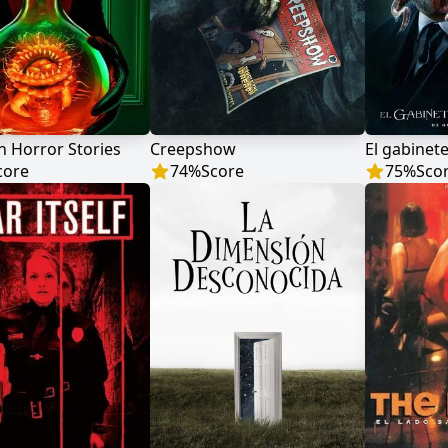
 Horror Stories
Creepshow
core
74
%
Score
75
%
Sco