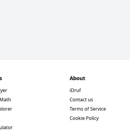
s
About
ayer
iDruf
 Math
Contact us
plorer
Terms of Service
Cookie Policy
ulator