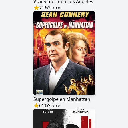
Vivir y morir en Los Ángeles
71
%
Score
Supergolpe en Manhattan
61
%
Score