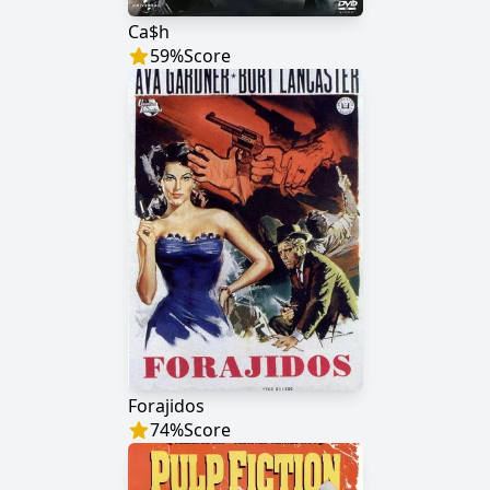
Ca$h
59
%
Score
Forajidos
74
%
Score