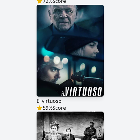
72
%
Score
El virtuoso
59
%
Score