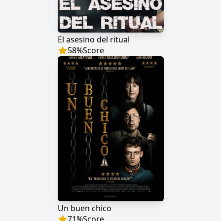
El asesino del ritual
58
%
Score
Un buen chico
71
%
Score