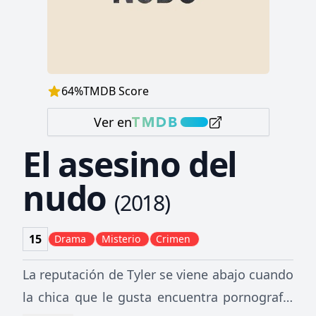
64
%
TMDB Score
Ver en
El asesino del
nudo
(
2018
)
15
Drama
Misterio
Crimen
La reputación de Tyler se viene abajo cuando
la chica que le gusta encuentra pornografía