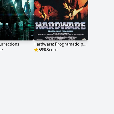
urrections
Hardware: Programado para matar
re
59
%
Score