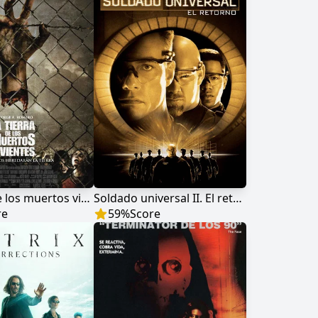
La tierra de los muertos vivientes
Soldado universal II. El retorno
re
59
%
Score