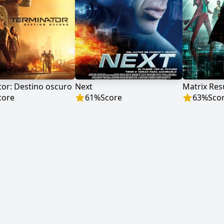
or: Destino oscuro
Next
Matrix Res
core
61
%
Score
63
%
Sco