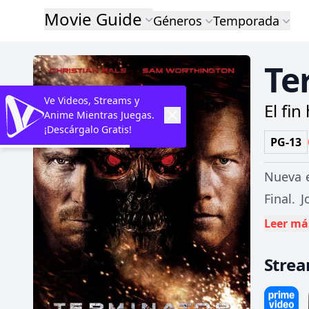
Movie Guide
Géneros
Temporada
Te
Ve Videos, Streams y
El fin
Anime Mientras Juegas.
¡Descárgalo Gratis!
PG-13
Nueva e
Final. 
ejércit
Leer má
la apar
Stre
muerte,
enviado