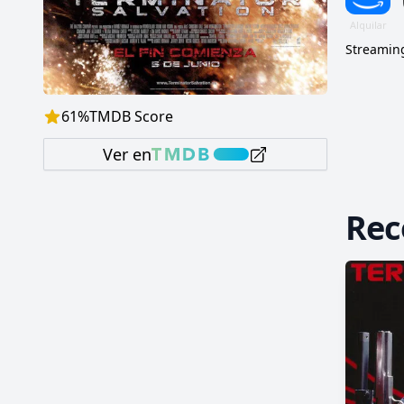
prepara
Streaming
61
%
TMDB Score
Ver en
Re