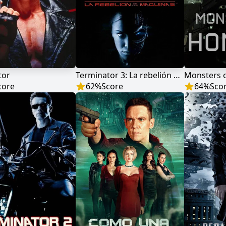
tor
Terminator 3: La rebelión de las máquinas
Monsters 
core
62
%
Score
64
%
Sco