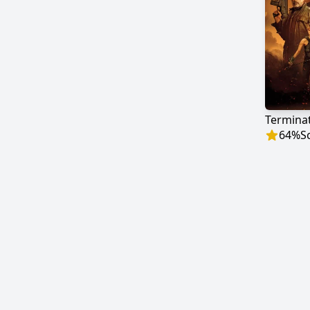
Terminat
64
%
S