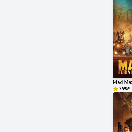
76
%
S