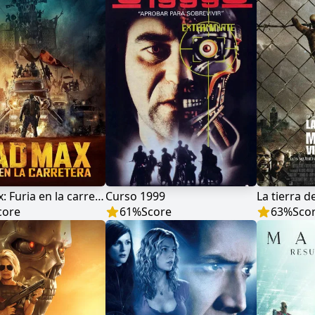
Mad Max: Furia en la carretera
Curso 1999
core
61
%
Score
63
%
Sco