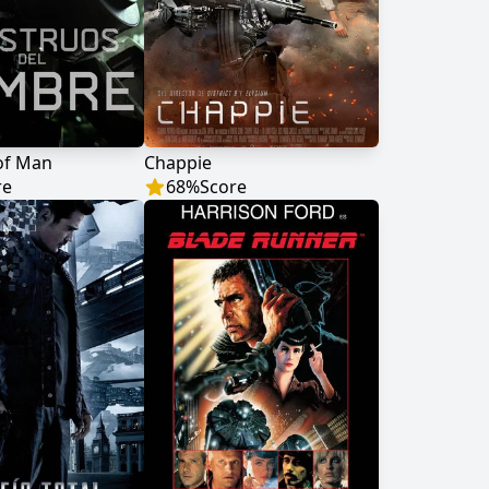
of Man
Chappie
re
68
%
Score