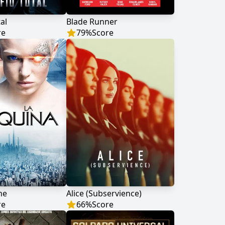
al
Blade Runner
re
79
%
Score
ne
Alice (Subservience)
re
66
%
Score