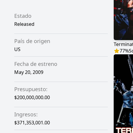
Estado
Released
País de origen
Termina
US
77
%
S
Fecha de estreno
May 20, 2009
Presupuesto:
$200,000,000.00
Ingresos:
$371,353,001.00