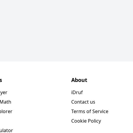
s
About
ayer
iDruf
 Math
Contact us
plorer
Terms of Service
Cookie Policy
ulator