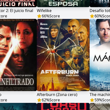
r 2: El juicio final
Wifelike
Desafío tot
core
66
%
Score
60
%
Sco
o
Afterburn (Zona cero)
The machi
core
62
%
Score
59
%
Sco