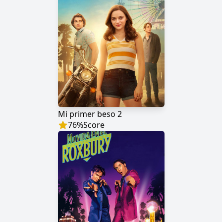
Mi primer beso 2
76
%
Score