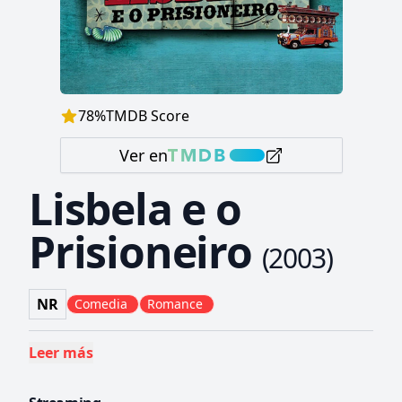
78
%
TMDB Score
Ver en
Lisbela e o
Prisioneiro
(
2003
)
NR
Comedia
Romance
Leer más