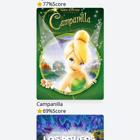
77
%
Score
Campanilla
69
%
Score