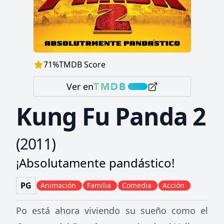
71
%
TMDB Score
Ver en
Kung Fu Panda 2
(
2011
)
¡Absolutamente pandástico!
PG
Animación
Familia
Comedia
Acción
Po está ahora viviendo su sueño como el