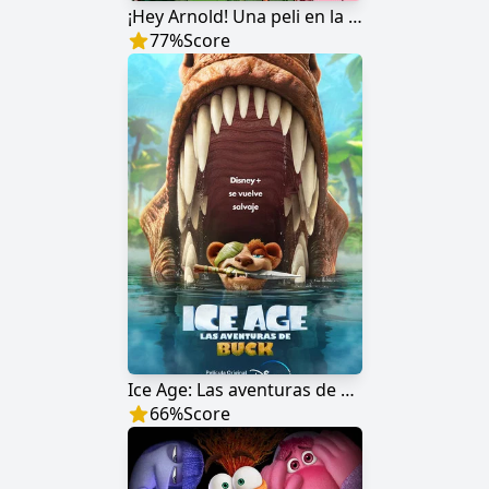
¡Hey Arnold! Una peli en la jungla
77
%
Score
Ice Age: Las aventuras de Buck
66
%
Score