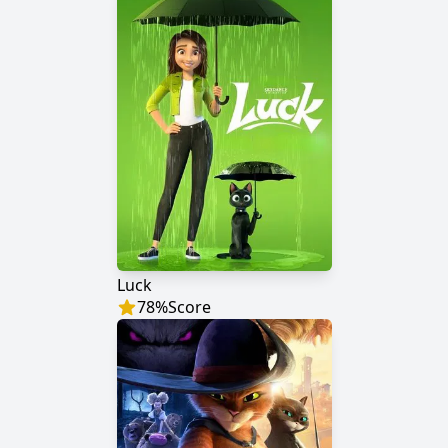
Luck
78
%
Score