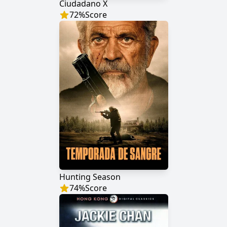
Ciudadano X
72
%
Score
Hunting Season
74
%
Score