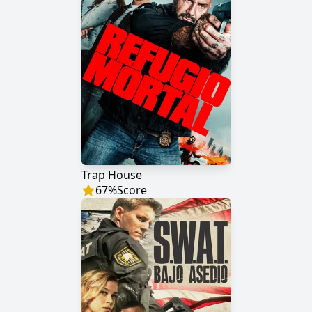
Trap House
67
%
Score