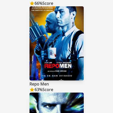
66
%
Score
Repo Men
63
%
Score