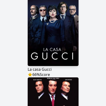
La casa Gucci
66
%
Score