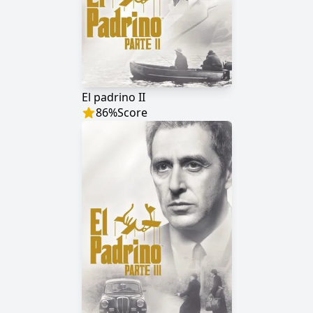
El padrino II
86
%
Score