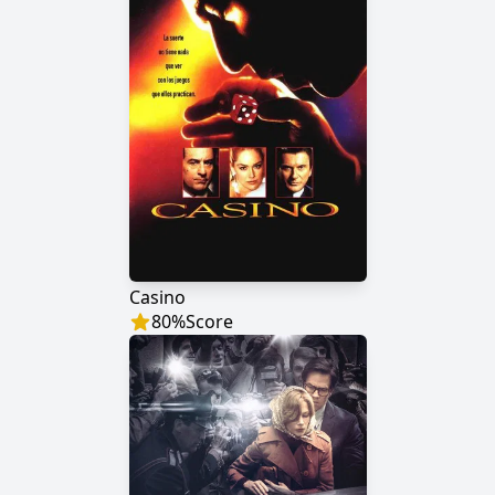
Casino
80
%
Score