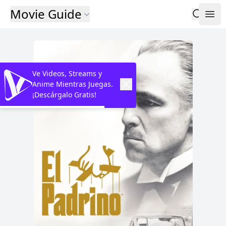
Movie Guide
Ve Videos, Streams y
Anime Mientras Juegas.
¡Descárgalo Gratis!