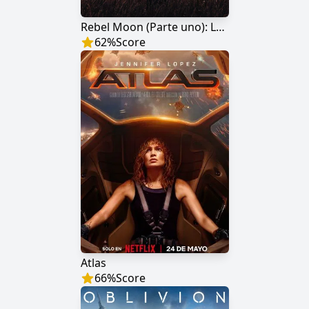
Rebel Moon (Parte uno): La niña del fuego
62
%
Score
Atlas
66
%
Score