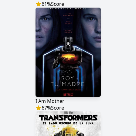
61
%
Score
I Am Mother
67
%
Score