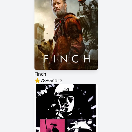
Finch
78
%
Score