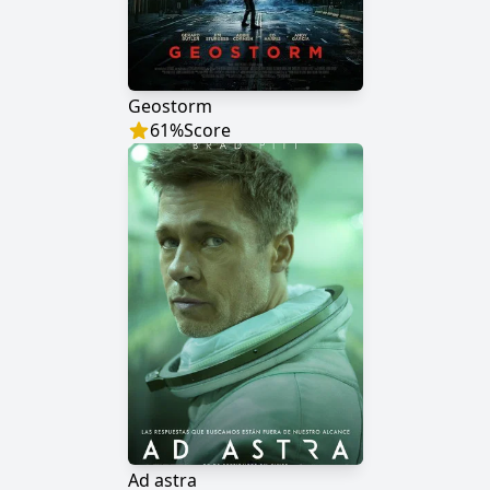
Geostorm
61
%
Score
Ad astra