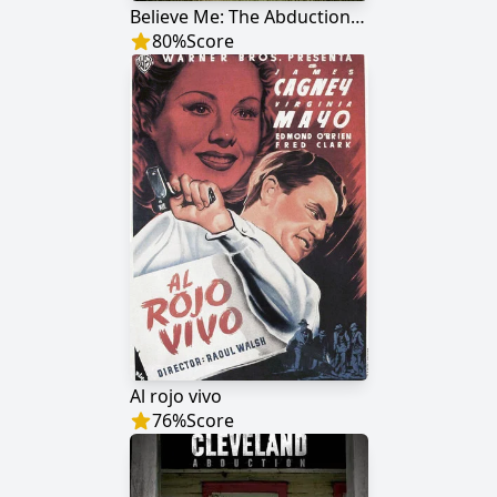
Believe Me: The Abduction of Lisa McVey
80
%
Score
Al rojo vivo
76
%
Score