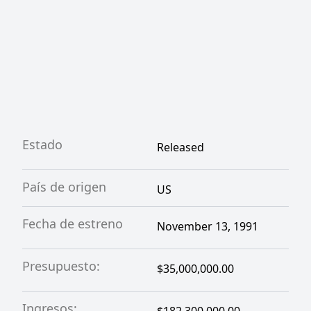
venganza, aterrorizando a la familia Bowden
y convirtiendo su vida en una pesadilla.
Estado
Released
País de origen
US
Fecha de estreno
November 13, 1991
Presupuesto:
$35,000,000.00
Ingresos: