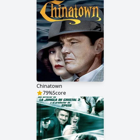
Chinatown
79
%
Score