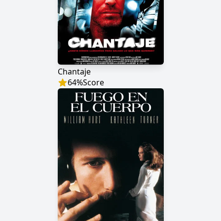
Chantaje
64
%
Score