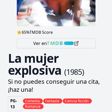
65
%
TMDB Score
Ver en
La mujer
explosiva
(
1985
)
Si no puedes conseguir una cita,
¡haz una!
PG-
Comedia
Fantasía
Ciencia ficción
13
Romance