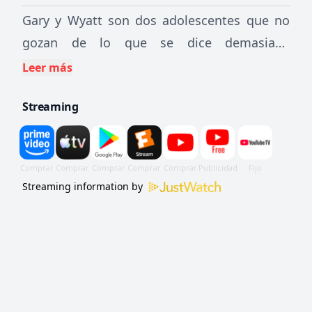
Gary y Wyatt son dos adolescentes que no
gozan de lo que se dice demasiada
popularidad entre las chicas. Un día,
Leer más
aprovechando que los padres no están en
Streaming
casa, deciden crear por ordenador una mujer
espectacular que les obedezca en todo, para
poder presumir delante de sus amigos y no
requerir la atención del resto de las chicas.
Streaming information by