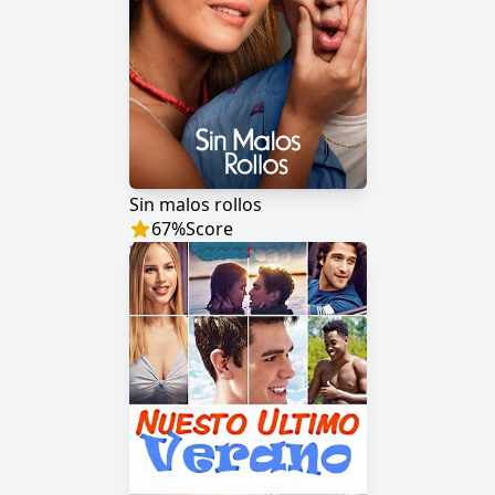
Sin malos rollos
67
%
Score